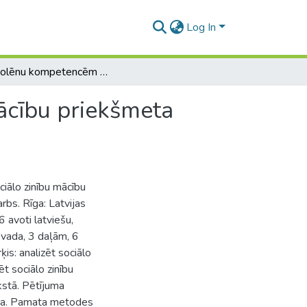
Log In
Uz skolēnu kompetencēm balstītā sociālo zinību mācību priekšmeta standarta ieviešana pamatskolās
ācību priekšmeta
iālo zinību mācību
bs. Rīga: Latvijas
6 avoti latviešu,
evada, 3 daļām, 6
s: analizēt sociālo
t sociālo zinību
kstā. Pētījuma
auja. Pamata metodes