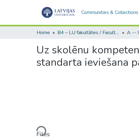
Communities & Collections
Home
B4 – LU fakultātes / Faculties of the UL
Uz skolēnu kompetenc
standarta ieviešana 
Loading...
Files