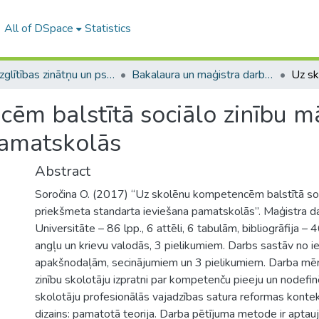
All of DSpace
Statistics
A -- Izglītības zinātņu un psiholoģijas fakultāte / Faculty of Education Sciences and Psychology
Bakalaura un maģistra darbi (PPMF) / Bachelor's and Master's theses
ēm balstītā sociālo zinību m
pamatskolās
Abstract
Soročina O. (2017) “Uz skolēnu kompetencēm balstītā soc
priekšmeta standarta ieviešana pamatskolās”. Maģistra dar
Universitāte – 86 lpp., 6 attēli, 6 tabulām, bibliogrāfija – 4
angļu un krievu valodās, 3 pielikumiem. Darbs sastāv no i
apakšnodaļām, secinājumiem un 3 pielikumiem. Darba mērķi
zinību skolotāju izpratni par kompetenču pieeju un nodefinē
skolotāju profesionālās vajadzības satura reformas konte
dizains: pamatotā teorija. Darba pētījuma metode ir apt