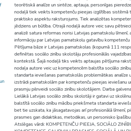
f
teorētiskā analīze un sintēze, aptauja, personīgas pieredze
nodaļā tiek veikts kompetenču pieejas izglītības sistēmā 
praktisko aspektu raksturojums. Tiek analizētas kompeten
jēdziens un būtība. Otrajā nodaļā autore veic savu pētniec
analizē satura reformas norisi Latvijas pamatskolu līmenī,
informāciju par Latvijas pamatskolu gatavību kompetenču p
Pētījuma bāze ir Latvijas pamatskolas (kopumā 111 respo
definētas sociālo zinību skolotāju profesionālās vajadzība
kontekstā. Šajā nodaļā tiks veikts aptaujas pētījuma raks
nodaļa autore veic uz kompetencēm balstīta sociālo zinīb
standarta ieviešanas pamatskolās problemātikas analīze 
 un
izstrādi pamatskolām par kompetenču pieejas ieviešanu u
prasmju pilnveidi sociālo zinību skolotājiem. Darba galven
Lielākā Latvijas sociālo zinību skolotāji ir gatavi uz sko
balstītā sociālo zinību mācību priekšmeta standarta ievie
bet tie uzskata, ka jāsagatavojas arī profesionālā līmenī, p
prasmes gan didaktikas, metodikas, un personisko īpašību
Atslēgas vārdi: KOMPETENČU PIEEJA, SOCIĀLO ZINĪ