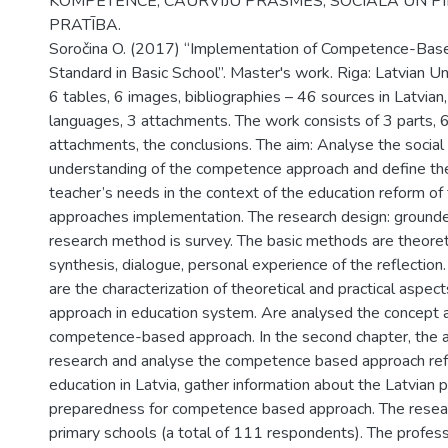
KOMPETENCE, CAURVIJU PRASMES, SOCIĀLĀ UN P
PRATĪBA.
Soročina O. (2017) “Implementation of Competence-Base
Standard in Basic School”. Master's work. Riga: Latvian Un
6 tables, 6 images, bibliographies – 46 sources in Latvian
languages, 3 attachments. The work consists of 3 parts,
attachments, the conclusions. The aim: Analyse the social
understanding of the competence approach and define the
teacher’s needs in the context of the education reform o
approaches implementation. The research design: grounde
research method is survey. The basic methods are theoreti
synthesis, dialogue, personal experience of the reflection.
are the characterization of theoretical and practical aspe
approach in education system. Are analysed the concept 
competence-based approach. In the second chapter, the 
research and analyse the competence based approach refo
education in Latvia, gather information about the Latvian 
preparedness for competence based approach. The resear
primary schools (a total of 111 respondents). The profes