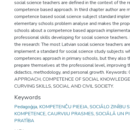
social science teachers are defined in the context of the r
competence based approach. In third chapter author are 
competence based social science subject standard implem
elementary schools problem analyse and makes the propo
schools about a competence based approach implementat
professional skills developing for social science teachers.
the research: The most Latvian social science teachers ar
implement a standard for social science study subjects 
competences approach in primary schools, but they also t
prepare themselves at the professional level, improving the
didactics, methodology, and personal growth. Keywor
APPROACH, COMPETENCE OF SOCIAL KNOWLEDGE
CURVING SKILLS, SOCIAL AND CIVIL SOCIETY.
Keywords
Pedagoģija
,
KOMPETENČU PIEEJA
,
SOCIĀLO ZINĪBU 
KOMPETENCE
,
CAURVIJU PRASMES
,
SOCIĀLĀ UN P
PRATĪBA