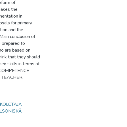
eform of
makes the
entation in
sals for primary
ion and the
 Main conclusion of
e prepared to
who are based on
hink that they should
ir skills in terms of
ds: COMPETENCE
 TEACHER,
SKOLOTĀJA
ILSONISKĀ