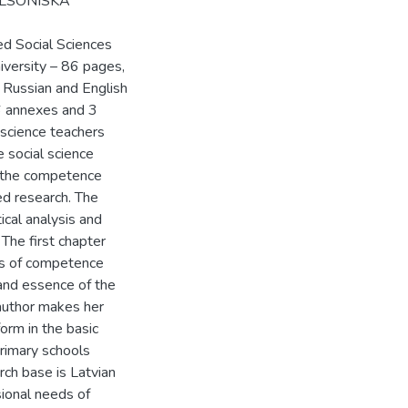
ILSONISKĀ
d Social Sciences
iversity – 86 pages,
, Russian and English
 6 annexes and 3
 science teachers
 social science
f the competence
d research. The
cal analysis and
 The first chapter
cts of competence
and essence of the
author makes her
rm in the basic
primary schools
ch base is Latvian
sional needs of