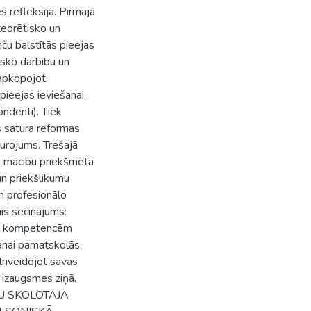
s refleksija. Pirmajā
teorētisko un
ču balstītās pieejas
isko darbību un
 apkopojot
ieejas ieviešanai.
ndenti). Tiek
s satura reformas
turojums. Trešajā
u mācību priekšmeta
un priekšlikumu
n profesionālo
ais secinājums:
lēnu kompetencēm
šanai pamatskolās,
ilnveidojot savas
 izaugsmes ziņā.
BU SKOLOTĀJA