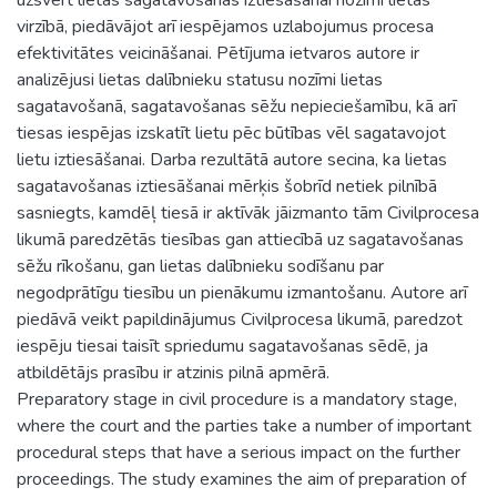
virzībā, piedāvājot arī iespējamos uzlabojumus procesa
efektivitātes veicināšanai. Pētījuma ietvaros autore ir
analizējusi lietas dalībnieku statusu nozīmi lietas
sagatavošanā, sagatavošanas sēžu nepieciešamību, kā arī
tiesas iespējas izskatīt lietu pēc būtības vēl sagatavojot
lietu iztiesāšanai. Darba rezultātā autore secina, ka lietas
sagatavošanas iztiesāšanai mērķis šobrīd netiek pilnībā
sasniegts, kamdēļ tiesā ir aktīvāk jāizmanto tām Civilprocesa
likumā paredzētās tiesības gan attiecībā uz sagatavošanas
sēžu rīkošanu, gan lietas dalībnieku sodīšanu par
negodprātīgu tiesību un pienākumu izmantošanu. Autore arī
piedāvā veikt papildinājumus Civilprocesa likumā, paredzot
iespēju tiesai taisīt spriedumu sagatavošanas sēdē, ja
atbildētājs prasību ir atzinis pilnā apmērā.
Preparatory stage in civil procedure is a mandatory stage,
where the court and the parties take a number of important
procedural steps that have a serious impact on the further
proceedings. The study examines the aim of preparation of