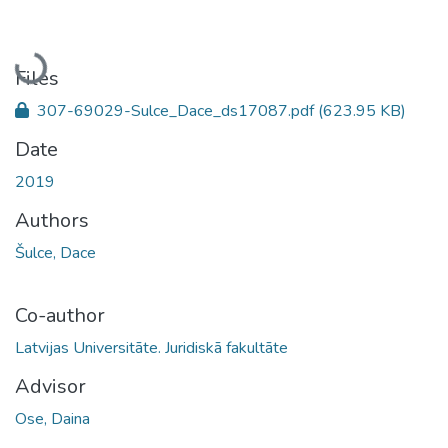
Loading...
Files
307-69029-Sulce_Dace_ds17087.pdf
(623.95 KB)
Date
2019
Authors
Šulce, Dace
Co-author
Latvijas Universitāte. Juridiskā fakultāte
Advisor
Ose, Daina