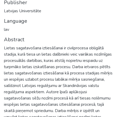
Publisher
Latvijas Universitāte
Language
lav
Abstract
Lietas sagatavošana iztiesāšanai ir civilprocesa obligātā
stadija, kurā tiesa un lietas dalībnieki veic vairākas nozīmīgas
procesuālās darbības, kuras atstāj nopietnu iespaidu uz
turpmāko lietas izskatīšanas procesu. Darba ietvaros pētīts
lietas sagatavošanas iztiesāšanai kā procesa stadijas mērķis
un iespējas uzlabot procesu labākai mērķa sasniegšanai,
salīdzinot Latvijas regulējumu ar Skandināvijas valstu
regulējuma aspektiem. Autore īpaši aplūkojusi
sagatavošanas sēžu nozīmi procesā kā arī tiesas nolēmumu
iespējas lietas sagatavošanas iztiesāšanai procesā, tajā
skaitā pieņemot spriedumu. Darba mērķis ir izpētīt un
uzsvērt lietas sagatavošanas iztiesāšanai nozīmi lietas