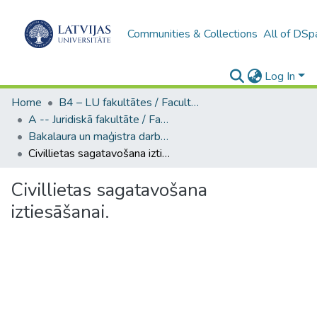
Communities & Collections
All of DSp
Log In
Home
B4 – LU fakultātes / Faculties of the UL
A -- Juridiskā fakultāte / Faculty of Law
Bakalaura un maģistra darbi (JF) / Bachelor's and Master's theses
Civillietas sagatavošana iztiesāšanai.
Civillietas sagatavošana
iztiesāšanai.