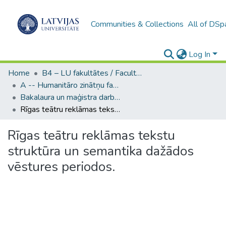
Communities & Collections
All of DSp
Log In
Home
B4 – LU fakultātes / Faculties of the UL
A -- Humanitāro zinātņu fakultāte / Faculty of Humanities
Bakalaura un maģistra darbi (HZF) / Bachelor's and Master's theses
Rīgas teātru reklāmas tekstu struktūra un semantika dažādos vēstures periodos.
Rīgas teātru reklāmas tekstu
struktūra un semantika dažādos
vēstures periodos.