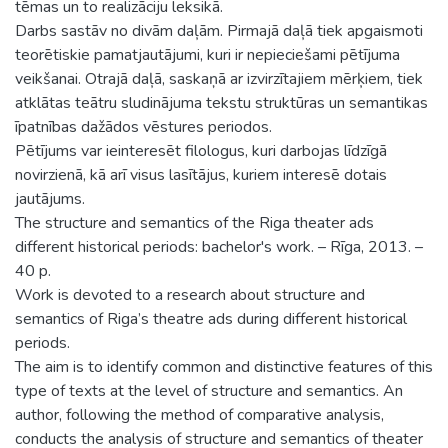
tēmas un to realizāciju leksikā.
Darbs sastāv no divām daļām. Pirmajā daļā tiek apgaismoti
teorētiskie pamatjautājumi, kuri ir nepieciešami pētījuma
veikšanai. Otrajā daļā, saskaņā ar izvirzītajiem mērķiem, tiek
atklātas teātru sludinājuma tekstu struktūras un semantikas
īpatnības dažādos vēstures periodos.
Pētījums var ieinteresēt filologus, kuri darbojas līdzīgā
novirzienā, kā arī visus lasītājus, kuriem interesē dotais
jautājums.
The structure and semantics of the Riga theater ads
different historical periods: bachelor's work. – Rīga, 2013. –
40 p.
Work is devoted to a research about structure and
semantics of Riga’s theatre ads during different historical
periods.
The aim is to identify common and distinctive features of this
type of texts at the level of structure and semantics. An
author, following the method of comparative analysis,
conducts the analysis of structure and semantics of theater