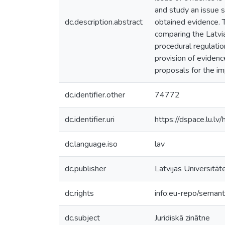
and study an issue 
dc.description.abstract
obtained evidence. T
comparing the Latvian
procedural regulatio
provision of evidenc
proposals for the i
dc.identifier.other
74772
dc.identifier.uri
https://dspace.lu.l
dc.language.iso
lav
dc.publisher
Latvijas Universitāt
dc.rights
info:eu-repo/seman
dc.subject
Juridiskā zinātne