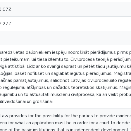
9:07Z
2:27Z
paredz lietas dalībniekiem iespēju nodrošināt pierādījumus pirms 
t pieteikumam, lai tiesa izlemtu to. Civilprocesa teorijā pierādīju
gā attīstībā. Līdz ar ko svarīgi saprast un pētēt tādu jautājumu kā
ģijas, pasēt nofiksēt un saglabāt iegūtus pierādījumus. Maģistra 
āšnas pamatjautājumus, salīdzinot Latvijas civilprocesuālo regulēj
o regulējumu atšķirības un dažādos teorētiskos skatījumus. Maģist
ujamību un to aktualitāti mūsdienu civilprocesā, kā arī veikt probl
ilnveidošanai un grozīšanai.
Law provides for the possibility for the parties to provide evidenc
eria for what an application must be in order for a court to decide.
 one of the basic institutions that is in independent development. 