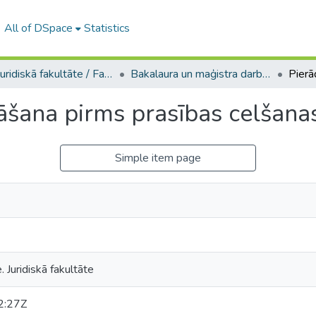
All of DSpace
Statistics
A -- Juridiskā fakultāte / Faculty of Law
Bakalaura un maģistra darbi (JF) / Bachelor's and Master's theses
šana pirms prasības celšanas
Simple item page
. Juridiskā fakultāte
2:27Z