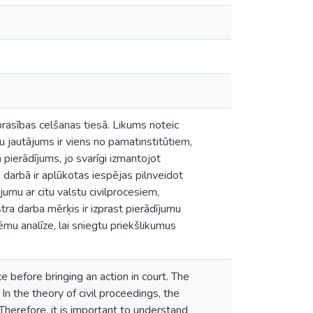
prasības celšanas tiesā. Likums noteic
mu jautājums ir viens no pamatinstitūtiem,
 pierādījums, jo svarīgi izmantojot
darbā ir aplūkotas iespējas pilnveidot
umu ar citu valstu civilprocesiem,
ra darba mērķis ir izprast pierādījumu
ēmu analīze, lai sniegtu priekšlikumus
e before bringing an action in court. The
 In the theory of civil proceedings, the
Therefore, it is important to understand