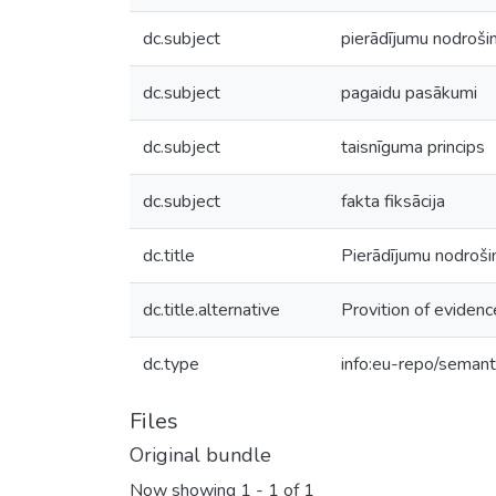
dc.subject
pierādījumu nodroši
dc.subject
pagaidu pasākumi
dc.subject
taisnīguma princips
dc.subject
fakta fiksācija
dc.title
Pierādījumu nodroši
dc.title.alternative
Provition of evidenc
dc.type
info:eu-repo/semant
Files
Original bundle
Now showing
1 - 1 of 1