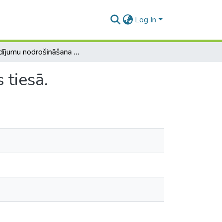
Log In
Pierādījumu nodrošināšana pirms prasības celšanas tiesā.
 tiesā.