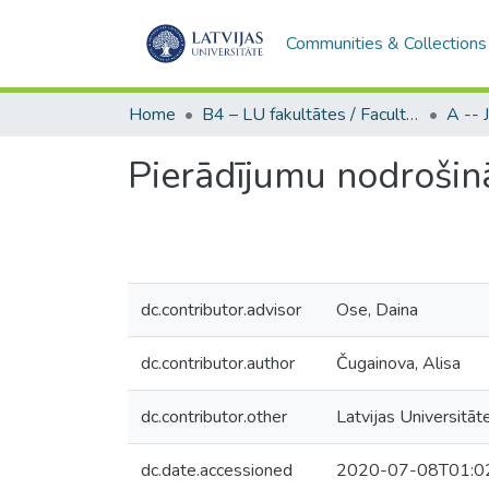
Communities & Collections
Home
B4 – LU fakultātes / Faculties of the UL
Pierādījumu nodrošinā
dc.contributor.advisor
Ose, Daina
dc.contributor.author
Čugainova, Alisa
dc.contributor.other
Latvijas Universitāte
dc.date.accessioned
2020-07-08T01:0