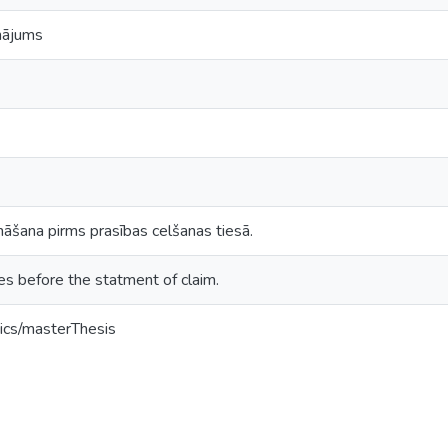
nājums
nāšana pirms prasības celšanas tiesā.
es before the statment of claim.
ics/masterThesis