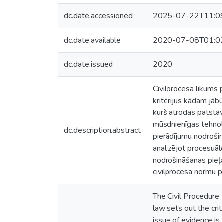
dc.date.accessioned
2025-07-22T11:0
dc.date.available
2020-07-08T01:0
dc.date.issued
2020
Civilprocesa likums 
kritērijus kādam jābū
kurš atrodas patstāvī
mūsdnienīgas tehnolo
dc.description.abstract
pierādījumu nodrošin
analizējot procesuāl
nodrošināšanas pieļa
civilprocesa normu p
The Civil Procedure 
law sets out the crit
issue of evidence is