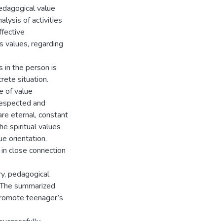
edagogical value
ysis of activities
ffective
 values, regarding
s in the person is
rete situation.
se of value
 respected and
are eternal, constant
he spiritual values
ue orientation.
 in close connection
ry, pedagogical
s. The summarized
promote teenager’s