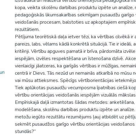
izstrādāta un realizēta vērtību orientējoša pedagoģiskā
kopa, veikta skolēnu darbības produktu izpēte un analīze,
pedagoģiskās likumsakarības sekmīgam pusaudžu garīgo vē
veidošanās procesam, balstoties uz apkoptajiem empīris
rezultātiem.
Pētījuma teorētiskā daļa ietver tēzi, ka vērtības cilvēkā ir a
pareizs, labs, vēlams kādā konkrētā situācijā. Tie ir ideāli, 
kritēriji. Vērtību apguves pamatā ir brīva, pārdomāta izvēl
iespējām, izvēles respektēšana un īstenošana dzīvē. Akcep
vienlaicīgi jāatceras, ka garīgās vērtības ir mūžīgas, nemai
 un
centrā ir Dievs. Tās nezūd un nemainās atkarībā no mūsu 
vai mūsu attieksmes. Spēcīgs vērtīborientācijas ietekmējo
Tiek aplūkotas pusaudžu vecumposma īpatnības ciešā kops
vērtību orientācijas veidošanās iespējām vizuālās mākslas
Empīriskajā daļā izmantotas šādas metodes: anketēšana
modelēšana, skolēnu darbības produktu izpēte un analīze. 
metožu iegūto rezultātu rezumējums ļauj atbildēt uz pētīj
sekmēt pusaudžos garīgo vērtību orientācijas veidošanos
stundās?”