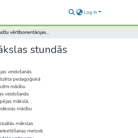
Log In
Pusaudžu vērtīborientācijas veidošanās vizuālās mākslas stundās
ākslas stundās
cijas veidošanās
alizēta pedagoģiskā
nozīmi mācību
ijas veidošanās
spējas mākslā,
 mākslas mācību
vizuālās mākslas
r anketēšanas metodi,