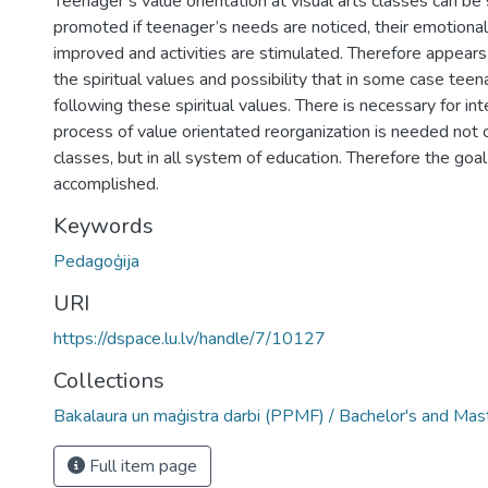
Teenager’s value orientation at visual arts classes can be
promoted if teenager’s needs are noticed, their emotional
improved and activities are stimulated. Therefore appear
the spiritual values and possibility that in some case teen
following these spiritual values. There is necessary for i
process of value orientated reorganization is needed not on
classes, but in all system of education. Therefore the goal
accomplished.
Keywords
Pedagoģija
URI
https://dspace.lu.lv/handle/7/10127
Collections
Bakalaura un maģistra darbi (PPMF) / Bachelor's and Mas
Full item page