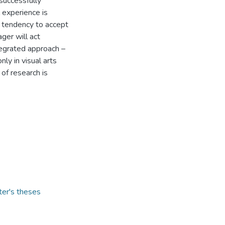
 successfully
 experience is
s tendency to accept
ager will act
ntegrated approach –
ly in visual arts
 of research is
ter's theses