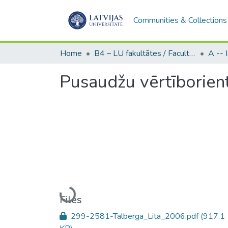
Communities & Collections
Home
B4 – LU fakultātes / Faculties of the UL
Pusaudžu vērtīborien
Loading...
Files
299-2581-Talberga_Lita_2006.pdf
(917.1