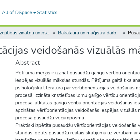
All of DSpace
Statistics
A -- Izglītības zinātņu un psiholoģijas fakultāte / Faculty of Education Sciences and Psychology
Bakalaura un maģistra darbi (PPMF) / Bachelor's and Master's theses
tācijas veidošanās vizuālās m
Abstract
Pētījuma mērķis ir izzināt pusaudžu garīgo vērtību orientā
iespējas vizuālās mākslas stundās. Pētījuma gaitā tika an
psiholoģiskā literatūra par vērtīborientācijas veidošanās 
procesā, izzināta kristietības lomu garīgo vērtību orientāc
procesā, atklātas garīgo vērību orientācijas veidošanās ie
apzinātas vērtīborientācijas veidošanās iespējas vizuālās
procesā pusaudžu vecumposmā .
Praktiski izpētīta pusaudžu vērtīborientācijas veidošanās 
stundās, pētīts pusaudžu reālais skatījumu uz vērtībām a