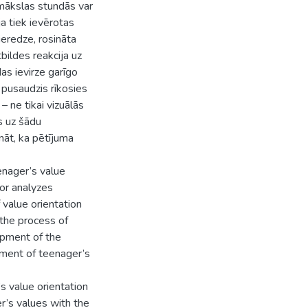
 mākslas stundās var
a tiek ievērotas
ieredze, rosināta
bildes reakcija uz
as ievirze garīgo
ā pusaudzis rīkosies
 ne tikai vizuālās
s uz šādu
nāt, ka pētījuma
enager’s value
hor analyzes
 value orientation
o the process of
opment of the
opment of teenager’s
s value orientation
er’s values with the