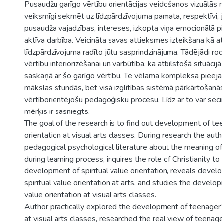
Pusaudžu garīgo vērtību orientācijas veidošanos vizuālās
veiksmīgi sekmēt uz līdzpārdzīvojuma pamata, respektīvi, j
pusaudža vajadzības, intereses, izkopta viņa emocionālā p
aktīva darbība. Veicināta savas attieksmes izteikšana kā at
līdzpārdzīvojuma radīto jūtu sasprindzinājuma. Tādējādi rod
vērtību interiorizēšanai un varbūtība, ka atbilstošā situācij
saskaņā ar šo garīgo vērtību. Te vēlama kompleksa pieeja –
mākslas stundās, bet visā izglītības sistēmā pārkārtošanā
vērtīborientējošu pedagoģisku procesu. Līdz ar to var seci
mērķis ir sasniegts.
The goal of the research is to find out development of te
orientation at visual arts classes. During research the aut
pedagogical psychological literature about the meaning of
during learning process, inquires the role of Christianity t
development of spiritual value orientation, reveals devel
spiritual value orientation at arts, and studies the devel
value orientation at visual arts classes.
Author practically explored the development of teenager’
at visual arts classes, researched the real view of teenag