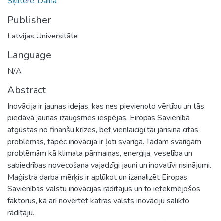
Šķiltere, Daina
Publisher
Latvijas Universitāte
Language
N/A
Abstract
Inovācija ir jaunas idejas, kas nes pievienoto vērtību un tās
piedāvā jaunas izaugsmes iespējas. Eiropas Savienība
atgūstas no finanšu krīzes, bet vienlaicīgi tai jārisina citas
problēmas, tāpēc inovācija ir ļoti svarīga. Tādām svarīgām
problēmām kā klimata pārmaiņas, enerģija, veselība un
sabiedrības novecošana vajadzīgi jauni un inovatīvi risinājumi.
Maģistra darba mērķis ir aplūkot un izanalizēt Eiropas
Savienības valstu inovācijas rādītājus un to ietekmējošos
faktorus, kā arī novērtēt katras valsts inovāciju salikto
rādītāju.