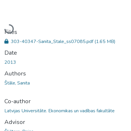
Loading...
Files
303-40347-Sanita_Stale_ss07085.pdf
(1.65 MB)
Date
2013
Authors
Štāle, Sanita
Co-author
Latvijas Universitāte. Ekonomikas un vadības fakultāte
Advisor