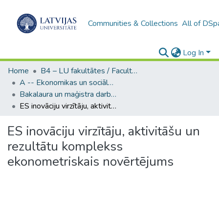
Communities & Collections
All of DSp
Log In
Home
B4 – LU fakultātes / Faculties of the UL
A -- Ekonomikas un sociālo zinātņu fakultāte / Faculty of Economics and Social Sciences
Bakalaura un maģistra darbi (ESZF) / Bachelor's and Master's theses
ES inovāciju virzītāju, aktivitāšu un rezultātu komplekss ekonometriskais novērtējums
ES inovāciju virzītāju, aktivitāšu un
rezultātu komplekss
ekonometriskais novērtējums