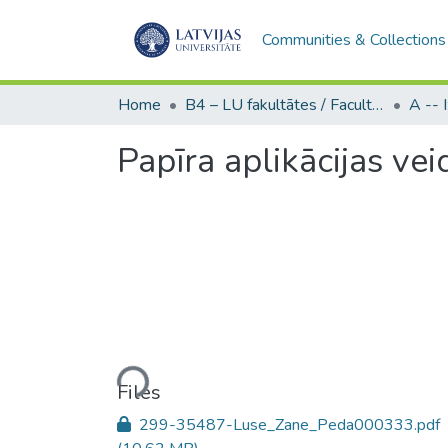
Communities & Collections
Home
B4 – LU fakultātes / Faculties of the UL
Papīra aplikācijas vei
Loading...
Files
299-35487-Luse_Zane_Peda000333.pdf