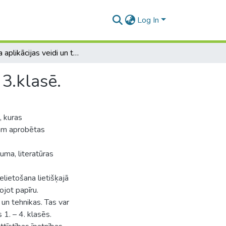
Log In
Papīra aplikācijas veidi un tehnikas pamatizglītības 3.klasē.
 3.klasē.
, kuras
tām aprobētas
ma, literatūras
elietošana lietišķajā
ojot papīru.
un tehnikas. Tas var
 1. – 4. klasēs.