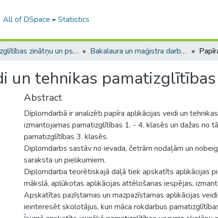
All of DSpace
Statistics
A -- Izglītības zinātņu un psiholoģijas fakultāte / Faculty of Education Sciences and Psychology
Bakalaura un maģistra darbi (PPMF) / Bachelor's and Master's theses
di un tehnikas pamatizglītības
Abstract
Diplomdarbā ir analizēti papīra aplikācijas veidi un tehnikas
izmantojamas pamatizglītības 1. - 4. klasēs un dažas no 
pamatizglītības 3. klasēs.
Diplomdarbs sastāv no ievada, četrām nodaļām un nobeigu
saraksta un pielikumiem.
Diplomdarba teorētiskajā daļā tiek apskatīts aplikācijas pi
mākslā, aplūkotas aplikācijas attēlošanas iespējas, izmant
Apskatītas pazīstamas un mazpazīstamas aplikācijas veidi 
ieinteresēt skolotājus, kuri māca rokdarbus pamatizglītības