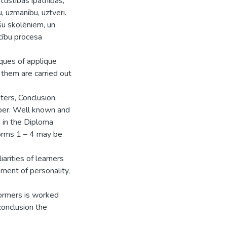
tīstības īpatnības,
, uzmanību, uztveri.
ašu skolēniem, un
cību procesa
ques of applique
 them are carried out
ters, Conclusion,
paper. Well known and
 in the Diploma
forms 1 – 4 may be
arities of learners
pment of personality,
formers is worked
conclusion the