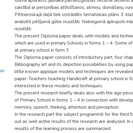
Īsumā apskatīts jaunākā pamatizglītības vecuma skolēnu at
saistībā ar personības attīstīšanos, atmiņu, domāšanu, runu
Pētnieciskajā daļā tiek izstrādāts tematiskais plāns 3. kl
analizēti pētījumā gūtie rezultāti. Nobeigumā apkopoti mā
rezultāti
The present Diploma paper deals with models and techni
which are used in primary Schools in forms 1 – 4. Some of
at primary school in form 3.
The Diploma paper consists of introductory part, four chap
Bibliography art and its depiction possibilities by using 
 un
little known applique models and techniques are revealed
paper. Teachers teaching Handicraft at primary school in 
interested in these models and techniques.
The present research briefly deals also with the age peculi
of Primary School in forms 1 – 4 in connection with devel
memory, speech, thinking, attention and perception.
In the research part the subject programmē for the third 
out as well asthe results of the research are analyzed. In 
results of the learning process are summarized.