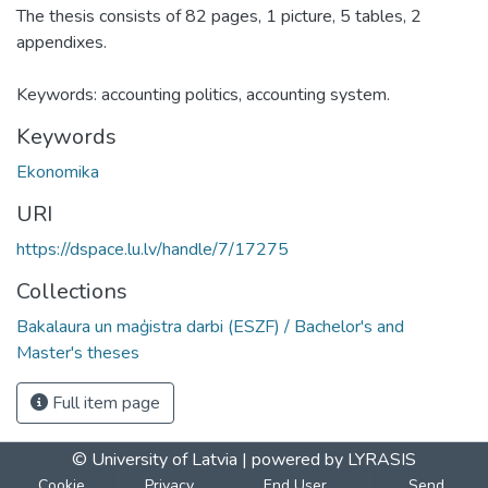
The thesis consists of 82 pages, 1 picture, 5 tables, 2
appendixes.
Keywords: accounting politics, accounting system.
Keywords
Ekonomika
URI
https://dspace.lu.lv/handle/7/17275
Collections
Bakalaura un maģistra darbi (ESZF) / Bachelor's and
Master's theses
Full item page
© University of Latvia |
powered by LYRASIS
Cookie
Privacy
End User
Send