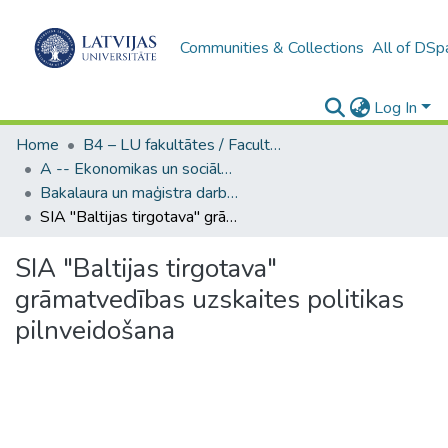
Communities & Collections
All of DSp
Log In
Home
B4 – LU fakultātes / Faculties of the UL
A -- Ekonomikas un sociālo zinātņu fakultāte / Faculty of Economics and Social Sciences
Bakalaura un maģistra darbi (ESZF) / Bachelor's and Master's theses
SIA "Baltijas tirgotava" grāmatvedības uzskaites politikas pilnveidošana
SIA "Baltijas tirgotava"
grāmatvedības uzskaites politikas
pilnveidošana