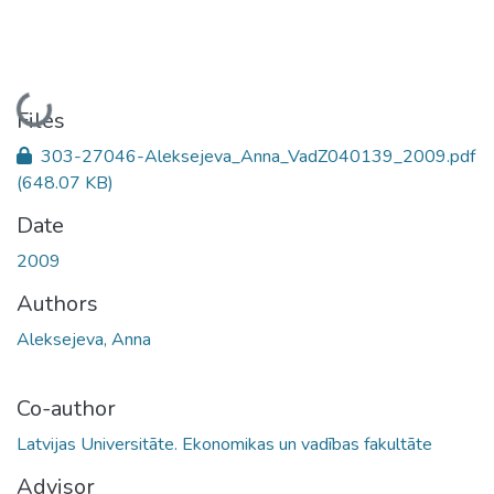
Loading...
Files
303-27046-Aleksejeva_Anna_VadZ040139_2009.pdf
(648.07 KB)
Date
2009
Authors
Aleksejeva, Anna
Co-author
Latvijas Universitāte. Ekonomikas un vadības fakultāte
Advisor