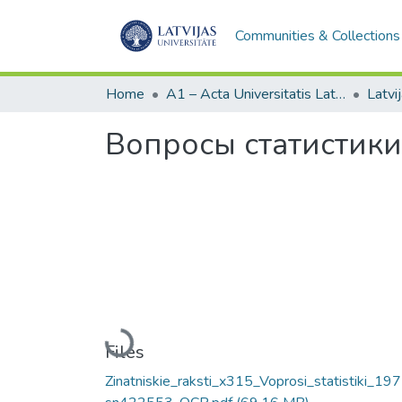
Communities & Collections
Home
A1 – Acta Universitatis Latviensis / Universitātes raksti / Scientific papers
Вопросы статистик
Loading...
Files
Zinatniskie_raksti_x315_Voprosi_statistiki_19