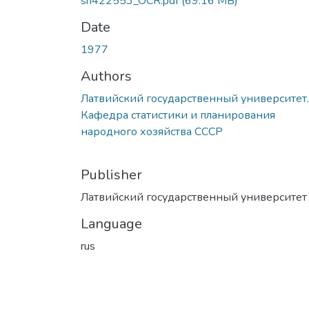
sn422553_OCR.pdf
(69.16 MB)
Date
1977
Authors
Латвийский государственный университет.
Кафедра статистики и планирования
народного хозяйства СССР
Publisher
Латвийский государственный университет
Language
rus