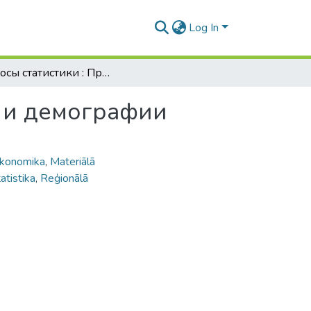
Log In
Вопросы статистики : Проблемы уровня жизни и демографии
 и демографии
konomika
,
Materiālā
atistika
,
Reģionālā