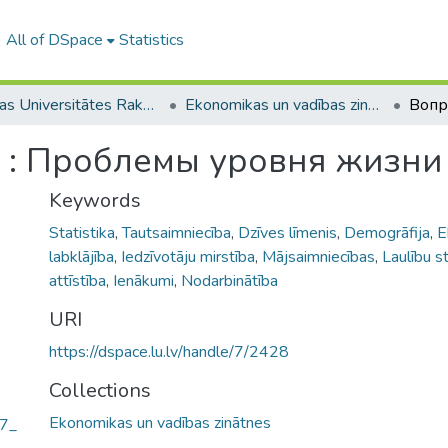
All of DSpace
Statistics
Latvijas Universitātes Raksti (1949– )
Ekonomikas un vadības zinātnes
и : Проблемы уровня жизни
Keywords
Statistika
,
Tautsaimniecība
,
Dzīves līmenis
,
Demogrāfija
,
E
labklājība
,
Iedzīvotāju mirstība
,
Mājsaimniecības
,
Laulību st
attīstība
,
Ienākumi
,
Nodarbinātība
URI
https://dspace.lu.lv/handle/7/2428
Collections
Ekonomikas un vadības zinātnes
77_