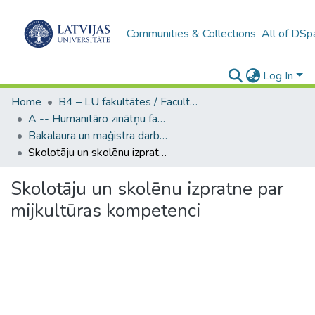
Communities & Collections
All of DSp
Log In
Home
B4 – LU fakultātes / Faculties of the UL
A -- Humanitāro zinātņu fakultāte / Faculty of Humanities
Bakalaura un maģistra darbi (HZF) / Bachelor's and Master's theses
Skolotāju un skolēnu izpratne par mijkultūras kompetenci
Skolotāju un skolēnu izpratne par
mijkultūras kompetenci