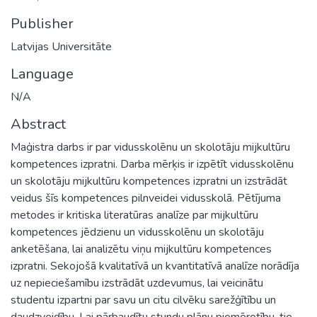
Publisher
Latvijas Universitāte
Language
N/A
Abstract
Maģistra darbs ir par vidusskolēnu un skolotāju mijkultūru
kompetences izpratni. Darba mērķis ir izpētīt vidusskolēnu
un skolotāju mijkultūru kompetences izpratni un izstrādāt
veidus šīs kompetences pilnveidei vidusskolā. Pētījuma
metodes ir kritiska literatūras analīze par mijkultūru
kompetences jēdzienu un vidusskolēnu un skolotāju
anketēšana, lai analizētu viņu mijkultūru kompetences
izpratni. Sekojošā kvalitatīvā un kvantitatīvā analīze norādīja
uz nepieciešamību izstrādāt uzdevumus, lai veicinātu
studentu izpartni par savu un citu cilvēku sarežģītību un
daudzveidību. Lai pārbaudītu stundu plānu piemērotību, tie