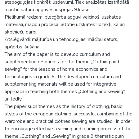
atspoguļojas konkrēti uzdevumi. Tiek analizētas izstrādātā
mācību satura apguves iespējas 9.klasē.
Pielikumā redzami plecģērba apguvi veicinoši uzskates
materiāli, mācību procesā lietotie uzskates līdzekļi, kā arī
skolnieču darbi.
Atslēgvārdi: mājturība un tehnoloģijas, mācību saturs,
apģērbs, šūšana.
The aim of the paper is to develop curriculum and
supplementing resources for the theme „Clothing and
sewing” for the lessons of home economics and
technologies in grade 9. The developed curriculum and
supplementing materials will be used for integrative
approach in teaching both themes „Clothing and sewing”
unitedly.
The paper such themes as the history of clothing, basic
styles of the european clothing, successful combining of the
wardrobe and practical clothes sewing are studied.. In order
to encourage effective teaching and learning process of the
theme „Clothing” and „Sewing” in grade 9 thematic plan