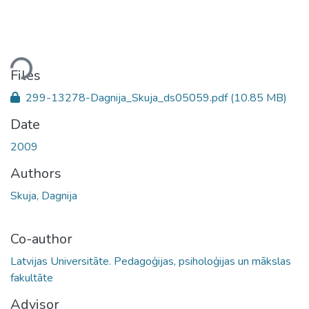
ding...
Files
299-13278-Dagnija_Skuja_ds05059.pdf
(10.85 MB)
Date
2009
Authors
Skuja, Dagnija
Co-author
Latvijas Universitāte. Pedagoģijas, psiholoģijas un mākslas
fakultāte
Advisor