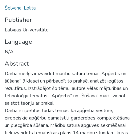
Šelvaha, Lolita
Publisher
Latvijas Universitāte
Language
N/A
Abstract
Darba mērķis ir izveidot mācību saturu tēmai „Apģērbs un
šūšana” 9.klasei un pārbaudīt to praksē, analizēt iegūtos
rezultātus. Izstrādājot šo tēmu, autore vēlas mājturības un
tehnoloģiju tematus: „Apģērbs” un „Šūšana” mācīt vienoti,
saistot teoriju ar praksi.
Darbā ir izpētītas tādas tēmas, kā apģērba vēsture,
eiropeiskie apģērbu pamatstili, garderobes komplektēšana
un plecģērba šūšana. Mācību satura apguves sekmēšanai
tiek izveidots tematiskais plāns 14 mācību stundām, kurās