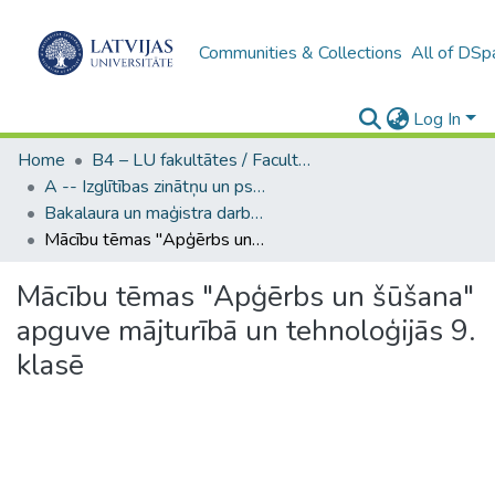
Communities & Collections
All of DSp
Log In
Home
B4 – LU fakultātes / Faculties of the UL
A -- Izglītības zinātņu un psiholoģijas fakultāte / Faculty of Education Sciences and Psychology
Bakalaura un maģistra darbi (PPMF) / Bachelor's and Master's theses
Mācību tēmas "Apģērbs un šūšana" apguve mājturībā un tehnoloģijās 9. klasē
Mācību tēmas "Apģērbs un šūšana"
apguve mājturībā un tehnoloģijās 9.
klasē