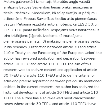
Autors galvenokārt izmantojis literatūru angļu valodā,
analizējis Eiropas Savienības tiesas praksi, iepazinies ar
tiesību zinātnieku viedokļiem, kā arī apskatījis uz pētījumu
attiecināmo Eiropas Savienības tiesību aktu pieņemšanas
vēsturi. Pētījuma rezultātā autors noteicis, ka LESD 30. un
LESD 110. panta nošķiršanu iespējams veikt balstoties uz
trim kritērijiem: (1)preču izcelsme, (2)maksājuma
piemērošanas pamats, (3) maksājuma piemērošanas veids.
In his research „Distinction between article 30 and article
110 in Treaty on the Functioning of the European Union” the
author has reviewed application and separation between
article 30 TFEU and article 110 TFEU. The aim of this
research was to analyze content and application of article
30 TFEU and article 110 TFEU and to define criteria for
achieving precise separation between previously mentioned
articles. In the current research the author has analyzed the
historical development of article 30 TFEU and article 110
TFEU. The author has also reviewed most characteristic
cases where article 30 TFEU and article 110 TFEU have