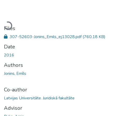
Loading...
Files
307-52603-Jonins_Emils_ej13028.pdf
(760.18 KB)
Date
2016
Authors
Jonins, Emīls
Co-author
Latvijas Universitāte. Juridiskā fakultāte
Advisor