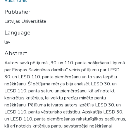
Buka, Arnis
Publisher
Latvijas Universitāte
Language
lav
Abstract
Autors savā pētījumā „30. un 110. panta nošķiršana Līgumā
par Eiropas Savienības darbību” veicis pētījumu par LESD
30. un LESD 110. panta piemērošanu un to savstarpēju
nošķiršanu. Šī pētījuma mērķis bija analizēt LESD 30. un
LESD 110. panta saturu un piemērošanu, kā arī noteikt
konkrētus kritērijus, lai veiktu precīzu minēto pantu
nošķiršanu. Pētījuma ietvaros autors izpētījis LESD 30. un
LESD 110. panta vēsturisko attīstību. Apskatījis LESD 30.
un LESD 110. panta piemērošanas raksturīgākos gadījumus,
kā arī noteicis kritērijus pantu savstarpējai nošķiršanai.