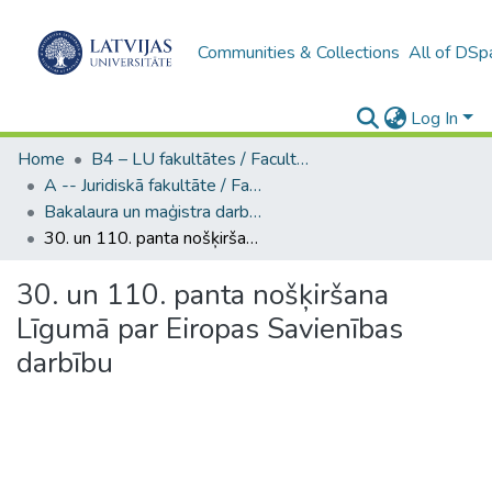
Communities & Collections
All of DSp
Log In
Home
B4 – LU fakultātes / Faculties of the UL
A -- Juridiskā fakultāte / Faculty of Law
Bakalaura un maģistra darbi (JF) / Bachelor's and Master's theses
30. un 110. panta nošķiršana Līgumā par Eiropas Savienības darbību
30. un 110. panta nošķiršana
Līgumā par Eiropas Savienības
darbību