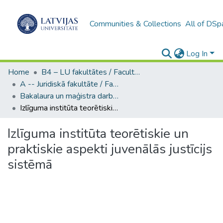
Communities & Collections
All of DSp
Log In
Home
B4 – LU fakultātes / Faculties of the UL
A -- Juridiskā fakultāte / Faculty of Law
Bakalaura un maģistra darbi (JF) / Bachelor's and Master's theses
Izlīguma institūta teorētiskie un praktiskie aspekti juvenālās justīcijs sistēmā
Izlīguma institūta teorētiskie un
praktiskie aspekti juvenālās justīcijs
sistēmā