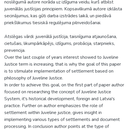
noslēgumā autore norāda uz izlīguma veidu, kurš atbilst
juvenālās justīcijas principiem. Kopsavilkumā autore izklāsta
secinājumus, kas gūti darba izstrādes laikā, un piedāvā
priekšlikumus tiesiskā regulējuma pilnveidošanai.
Atslēgas vārdi: juvenālā justīcija, taisnīguma atjaunošana,
cietušais, likumpārkāpējs, izlīgums, probācija, starpnieks,
prevencija.
Over the last couple of years interest showed to Juveline
Justice term is increasing, that is why the goal of this paper
is to stimulate implementation of settlement based on
philosophy of Juveline Justice.
In order to achieve this goal, on the first part of paper author
focused on researching the concept of Juveline Justice
System, it's historical development, foreign and Latvia's
practice. Further on author emphasizes the role of
settlement within Juveline justice, gives insight in
implementing various types of settlements and document
processing. In conclusion author points at the type of