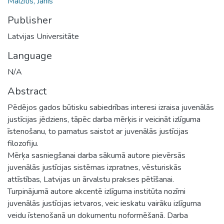
Maizītis, Jānis
Publisher
Latvijas Universitāte
Language
N/A
Abstract
Pēdējos gados būtisku sabiedrības interesi izraisa juvenālās
justīcijas jēdziens, tāpēc darba mērķis ir veicināt izlīguma
īstenošanu, to pamatus saistot ar juvenālās justīcijas
filozofiju.
Mērķa sasniegšanai darba sākumā autore pievērsās
juvenālās justīcijas sistēmas izpratnes, vēsturiskās
attīstības, Latvijas un ārvalstu prakses pētīšanai.
Turpinājumā autore akcentē izlīguma institūta nozīmi
juvenālās justīcijas ietvaros, veic ieskatu vairāku izlīguma
veidu īstenošanā un dokumentu noformēšanā. Darba