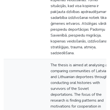
kopienas veidošanās. Tomēr
situācijās, kad visa kopiena ir
pakļauta dzīvības apdraudējumam,
sadarbība izdzīvošanai notiek tikai
ģimenes ietvaros. Atslēgas vārdi:
piespiedu deportācijas Padomju
Savienībā, piespiedu migrācija,
kopienas veidošanās, izdzīvošanas
stratēģijas, trauma, atmiņa,
sadziedēšana.
The thesis is aimed at analysing an
comparing communities of Latvian
and Lithuanian deportees through
conducting oral histories with
survivors of the Soviet
deportations. The focus of the
research is finding patterns and
motivations for cooperation in