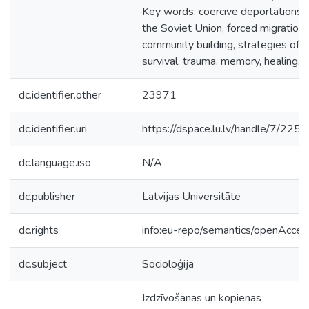
Key words: coercive deportations i
the Soviet Union, forced migration,
community building, strategies of
survival, trauma, memory, healing.
dc.identifier.other
23971
dc.identifier.uri
https://dspace.lu.lv/handle/7/225
dc.language.iso
N/A
dc.publisher
Latvijas Universitāte
dc.rights
info:eu-repo/semantics/openAcces
dc.subject
Socioloģija
Izdzīvošanas un kopienas