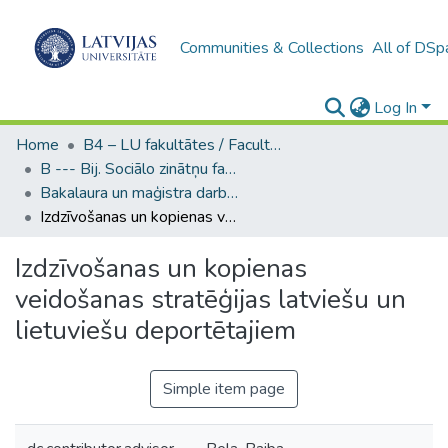
Communities & Collections
All of DSp
Log In
Home
B4 – LU fakultātes / Faculties of the UL
B --- Bij. Sociālo zinātņu fakultātes noslēguma darbi / Faculty of Social Sciences - Graduate works
Bakalaura un maģistra darbi (SZF) / Bachelor's and Master's theses
Izdzīvošanas un kopienas veidošanas stratēģijas latviešu un lietuviešu deportētajiem
Izdzīvošanas un kopienas
veidošanas stratēģijas latviešu un
lietuviešu deportētajiem
Simple item page