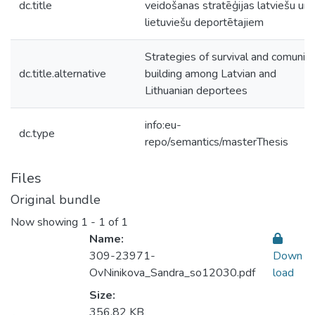
dc.title
veidošanas stratēģijas latviešu un
lietuviešu deportētajiem
Strategies of survival and comunity
dc.title.alternative
building among Latvian and
Lithuanian deportees
info:eu-
dc.type
repo/semantics/masterThesis
Files
Original bundle
Now showing
1 - 1 of 1
Name:
309-23971-
Down
OvNinikova_Sandra_so12030.pdf
load
Size:
356.82 KB