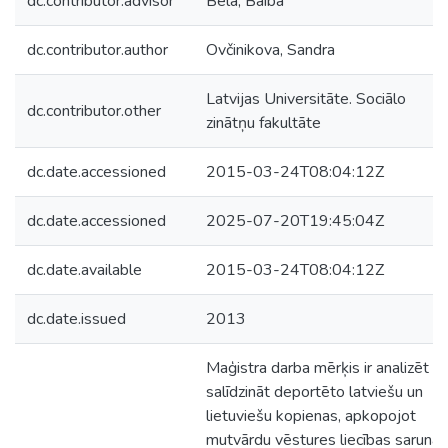
dc.contributor.advisor
Bela, Baiba
dc.contributor.author
Ovčinikova, Sandra
Latvijas Universitāte. Sociālo
dc.contributor.other
zinātņu fakultāte
dc.date.accessioned
2015-03-24T08:04:12Z
dc.date.accessioned
2025-07-20T19:45:04Z
dc.date.available
2015-03-24T08:04:12Z
dc.date.issued
2013
Maģistra darba mērķis ir analizēt u
salīdzināt deportēto latviešu un
lietuviešu kopienas, apkopojot
mutvārdu vēstures liecības sarunās