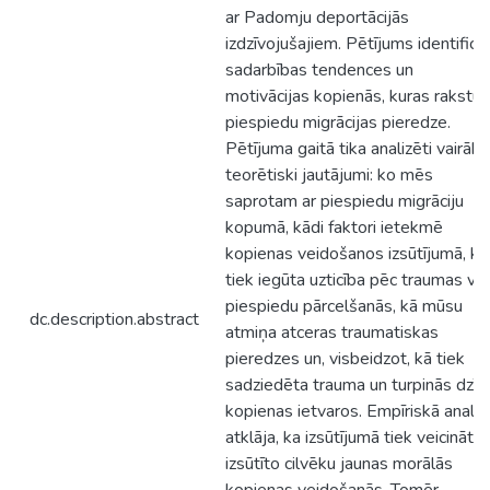
ar Padomju deportācijās
izdzīvojušajiem. Pētījums identificē
sadarbības tendences un
motivācijas kopienās, kuras rakstur
piespiedu migrācijas pieredze.
Pētījuma gaitā tika analizēti vairāki
teorētiski jautājumi: ko mēs
saprotam ar piespiedu migrāciju
kopumā, kādi faktori ietekmē
kopienas veidošanos izsūtījumā, kā
tiek iegūta uzticība pēc traumas vai
piespiedu pārcelšanās, kā mūsu
dc.description.abstract
atmiņa atceras traumatiskas
pieredzes un, visbeidzot, kā tiek
sadziedēta trauma un turpinās dzīv
kopienas ietvaros. Empīriskā analīz
atklāja, ka izsūtījumā tiek veicināta
izsūtīto cilvēku jaunas morālās