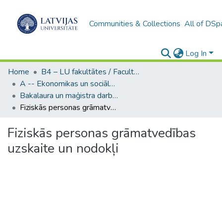
Communities & Collections
All of DSp
Log In
Home
B4 – LU fakultātes / Faculties of the UL
A -- Ekonomikas un sociālo zinātņu fakultāte / Faculty of Economics and Social Sciences
Bakalaura un maģistra darbi (ESZF) / Bachelor's and Master's theses
Fiziskās personas grāmatvedības uzskaite un nodokļi
Fiziskās personas grāmatvedības
uzskaite un nodokļi