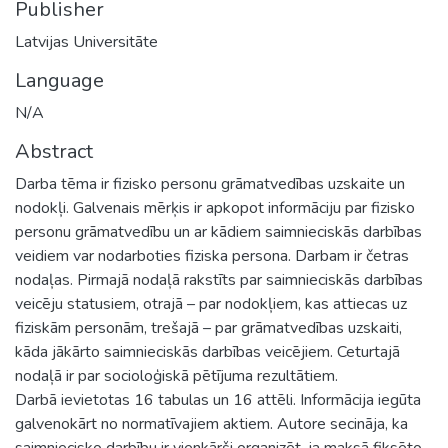
Publisher
Latvijas Universitāte
Language
N/A
Abstract
Darba tēma ir fizisko personu grāmatvedības uzskaite un
nodokļi. Galvenais mērķis ir apkopot informāciju par fizisko
personu grāmatvedību un ar kādiem saimnieciskās darbības
veidiem var nodarboties fiziska persona. Darbam ir četras
nodaļas. Pirmajā nodaļā rakstīts par saimnieciskās darbības
veicēju statusiem, otrajā – par nodokļiem, kas attiecas uz
fiziskām personām, trešajā – par grāmatvedības uzskaiti,
kāda jākārto saimnieciskās darbības veicējiem. Ceturtajā
nodaļā ir par socioloģiskā pētījuma rezultātiem.
Darbā ievietotas 16 tabulas un 16 attēli. Informācija iegūta
galvenokārt no normatīvajiem aktiem. Autore secināja, ka
saimniecisko darbību ir vienkārši organizēt, ja maksā fiksēto