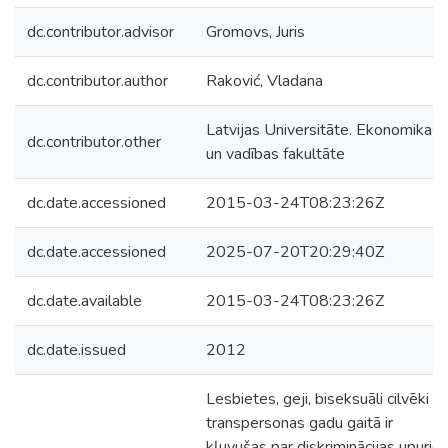
dc.contributor.advisor
Gromovs, Juris
dc.contributor.author
Raković, Vladana
Latvijas Universitāte. Ekonomikas
dc.contributor.other
un vadības fakultāte
dc.date.accessioned
2015-03-24T08:23:26Z
dc.date.accessioned
2025-07-20T20:29:40Z
dc.date.available
2015-03-24T08:23:26Z
dc.date.issued
2012
Lesbietes, geji, biseksuāli cilvēki u
transpersonas gadu gaitā ir
kļuvušas par diskriminācijas upurie