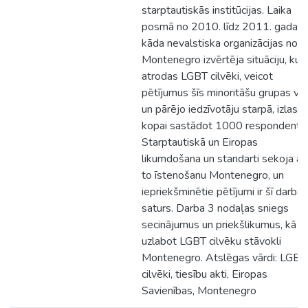
starptautiskās institūcijas. Laika
posmā no 2010. līdz 2011. gadam
kāda nevalstiska organizācijas no
Montenegro izvērtēja situāciju, kur
atrodas LGBT cilvēki, veicot
pētījumus šīs minoritāšu grupas vi
un pārējo iedzīvotāju starpā, izlase
kopai sastādot 1000 respondentu.
Starptautiskā un Eiropas
likumdošana un standarti sekoja ar
to īstenošanu Montenegro, un
iepriekšminētie pētījumi ir šī darba
saturs. Darba 3 nodaļas sniegs
secinājumus un priekšlikumus, kā
uzlabot LGBT cilvēku stāvokli
Montenegro. Atslēgas vārdi: LGBT
cilvēki, tiesību akti, Eiropas
Savienības, Montenegro