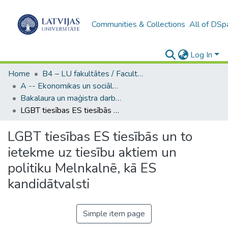
Communities & Collections
All of DSp
Log In
Home
B4 – LU fakultātes / Faculties of the UL
A -- Ekonomikas un sociālo zinātņu fakultāte / Faculty of Economics and Social Sciences
Bakalaura un maģistra darbi (ESZF) / Bachelor's and Master's theses
LGBT tiesības ES tiesībās un to ietekme uz tiesību aktiem un politiku Melnkalnē, kā ES kandidātvalsti
LGBT tiesības ES tiesībās un to
ietekme uz tiesību aktiem un
politiku Melnkalnē, kā ES
kandidātvalsti
Simple item page