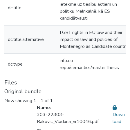
ietekme uz tiesību aktiem un
dc.title
politiku Melnkalnē, kā ES
kandidātvalsti
LGBT rights in EU law and their
dc.title.alternative
impact on law and policies of
Montenegro as Candidate country
info:eu-
dc.type
repo/semantics/masterThesis
Files
Original bundle
Now showing
1 - 1 of 1
Name:
303-22303-
Down
Rakovic_Vladana_vr10046.pdf
load