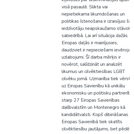
visā pasaulē. Slikta vai
nepietiekama likumdošanas un
politikas īstenošana ir izraisījusi šo
iedzīvotāju neapskaužamo stāvokli
sabiedrībā. Lai arī situācija dažās
Eiropas daļās ir mainījusies,
daudzviet ir nepieciešami ievērojam
uzlabojumi. Šī darba mērķis ir
novērot, salīdzināt un analizēt
likumus un cilvēktiesības LGBT
cilvēku jomā. Uzmanība tiek vērsta
uz Eiropas Savienību kā unikālu
ekonomisku un politisku partnerību
starp 27 Eiropas Savienības
dalībvalstīm un Montenegro kā
kandidātvalsti. Kopš dibināšanas
Eiropas Savienībā tiek skatīts
cilvēktiesību jautājums, bet pēdējo