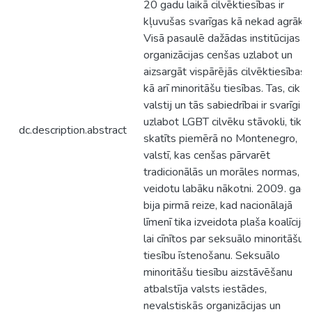
20 gadu laikā cilvēktiesības ir
kļuvušas svarīgas kā nekad agrāk.
Visā pasaulē dažādas institūcijas u
organizācijas cenšas uzlabot un
aizsargāt vispārējās cilvēktiesības,
kā arī minoritāšu tiesības. Tas, cik
valstij un tās sabiedrībai ir svarīgi
uzlabot LGBT cilvēku stāvokli, tiks
dc.description.abstract
skatīts piemērā no Montenegro,
valstī, kas cenšas pārvarēt
tradicionālās un morāles normas, la
veidotu labāku nākotni. 2009. gad
bija pirmā reize, kad nacionālajā
līmenī tika izveidota plaša koalīcija,
lai cīnītos par seksuālo minoritāšu
tiesību īstenošanu. Seksuālo
minoritāšu tiesību aizstāvēšanu
atbalstīja valsts iestādes,
nevalstiskās organizācijas un