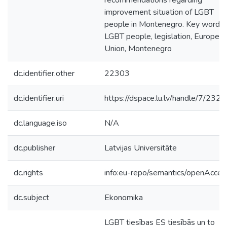
recommendations regarding
improvement situation of LGBT
people in Montenegro. Key words:
LGBT people, legislation, Europea
Union, Montenegro
dc.identifier.other
22303
dc.identifier.uri
https://dspace.lu.lv/handle/7/232
dc.language.iso
N/A
dc.publisher
Latvijas Universitāte
dc.rights
info:eu-repo/semantics/openAcces
dc.subject
Ekonomika
LGBT tiesības ES tiesībās un to