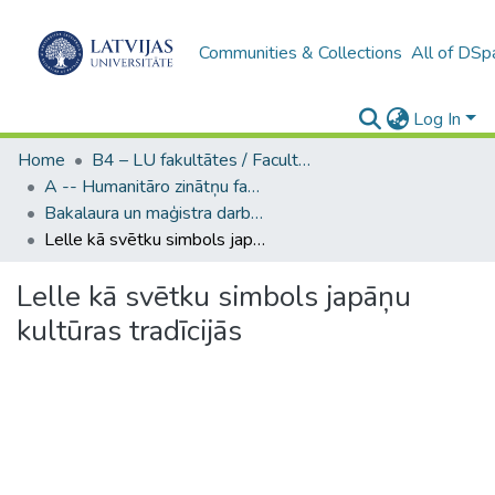
Communities & Collections
All of DSp
Log In
Home
B4 – LU fakultātes / Faculties of the UL
A -- Humanitāro zinātņu fakultāte / Faculty of Humanities
Bakalaura un maģistra darbi (HZF) / Bachelor's and Master's theses
Lelle kā svētku simbols japāņu kultūras tradīcijās
Lelle kā svētku simbols japāņu
kultūras tradīcijās