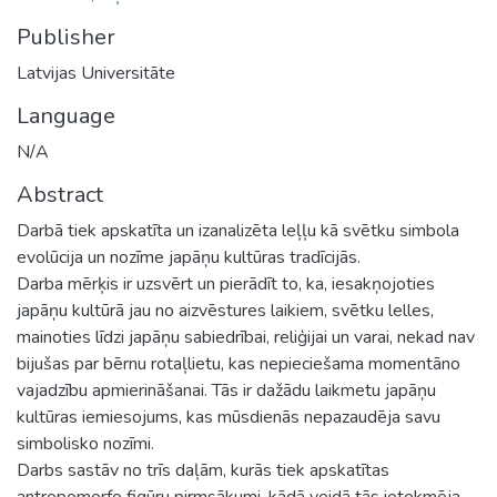
Publisher
Latvijas Universitāte
Language
N/A
Abstract
Darbā tiek apskatīta un izanalizēta leļļu kā svētku simbola
evolūcija un nozīme japāņu kultūras tradīcijās.
Darba mērķis ir uzsvērt un pierādīt to, ka, iesakņojoties
japāņu kultūrā jau no aizvēstures laikiem, svētku lelles,
mainoties līdzi japāņu sabiedrībai, reliģijai un varai, nekad nav
bijušas par bērnu rotaļlietu, kas nepieciešama momentāno
vajadzību apmierināšanai. Tās ir dažādu laikmetu japāņu
kultūras iemiesojums, kas mūsdienās nepazaudēja savu
simbolisko nozīmi.
Darbs sastāv no trīs daļām, kurās tiek apskatītas
antropomorfo figūru pirmsākumi, kādā veidā tās ietekmēja