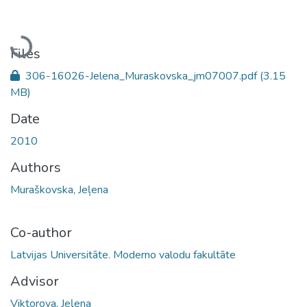
Loading...
Files
306-16026-Jelena_Muraskovska_jm07007.pdf
(3.15
MB)
Date
2010
Authors
Muraškovska, Jeļena
Co-author
Latvijas Universitāte. Moderno valodu fakultāte
Advisor
Viktorova, Jeļena