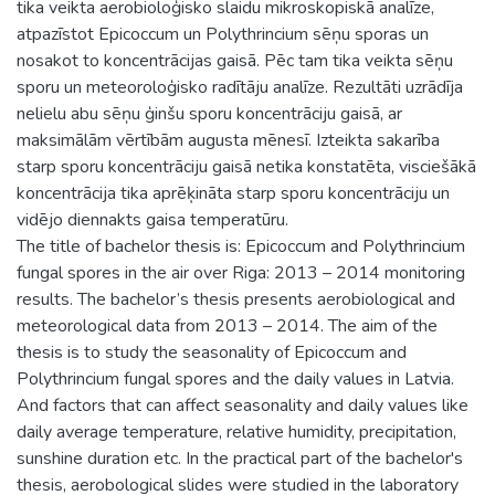
tika veikta aerobioloģisko slaidu mikroskopiskā analīze,
atpazīstot Epicoccum un Polythrincium sēņu sporas un
nosakot to koncentrācijas gaisā. Pēc tam tika veikta sēņu
sporu un meteoroloģisko radītāju analīze. Rezultāti uzrādīja
nelielu abu sēņu ģinšu sporu koncentrāciju gaisā, ar
maksimālām vērtībām augusta mēnesī. Izteikta sakarība
starp sporu koncentrāciju gaisā netika konstatēta, visciešākā
koncentrācija tika aprēķināta starp sporu koncentrāciju un
vidējo diennakts gaisa temperatūru.
The title of bachelor thesis is: Epicoccum and Polythrincium
fungal spores in the air over Riga: 2013 – 2014 monitoring
results. The bachelor’s thesis presents aerobiological and
meteorological data from 2013 – 2014. The aim of the
thesis is to study the seasonality of Epicoccum and
Polythrincium fungal spores and the daily values in Latvia.
And factors that can affect seasonality and daily values like
daily average temperature, relative humidity, precipitation,
sunshine duration etc. In the practical part of the bachelor's
thesis, aerobological slides were studied in the laboratory