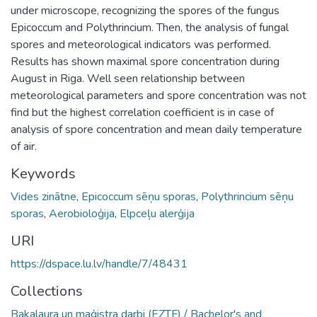
under microscope, recognizing the spores of the fungus
Epicoccum and Polythrincium. Then, the analysis of fungal
spores and meteorological indicators was performed.
Results has shown maximal spore concentration during
August in Riga. Well seen relationship between
meteorological parameters and spore concentration was not
find but the highest correlation coefficient is in case of
analysis of spore concentration and mean daily temperature
of air.
Keywords
Vides zinātne
,
Epicoccum sēņu sporas
,
Polythrincium sēņu
sporas
,
Aerobioloģija
,
Elpceļu alerģija
URI
https://dspace.lu.lv/handle/7/48431
Collections
Bakalaura un maģistra darbi (EZTF) / Bachelor's and