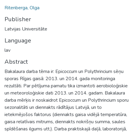
Ritenberga, Olga
Publisher
Latvijas Universitāte
Language
lav
Abstract
Bakalaura darba tēma ir: Epicoccum un Polythrincium sēņu
sporas Rīgas gaisā: 2013. un 2014. gada monitoringa
rezultāti. Par pētījuma pamatu tika izmantoti aerobioloģiskie
un meteoroloģiskie dati 2013. un 2014. gadam. Bakalaura
darba mērķis ir noskaidrot Epicoccum un Polythrincium sporu
sezonalitāti un diennakts rādītājus Latvijā, un to
ietekmējošos faktorus (diennakts gaisa vidējā temperatūra,
gaisa relatīvais mitrums, diennakts nokrišņu summa, saules
spīdēšanas ilgums utt.). Darba praktiskajā daļā, laboratorijā,