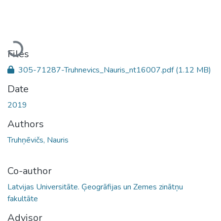
Loading...
Files
305-71287-Truhnevics_Nauris_nt16007.pdf
(1.12 MB)
Date
2019
Authors
Truhņēvičs, Nauris
Co-author
Latvijas Universitāte. Ģeogrāfijas un Zemes zinātņu
fakultāte
Advisor