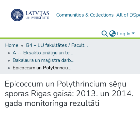
Communities & Collections
All of DSp
Log In
Home
B4 – LU fakultātes / Faculties of the UL
A -- Eksakto zinātņu un tehnoloģiju fakultāte / Faculty of Science and Technology
Bakalaura un maģistra darbi (EZTF) / Bachelor's and Master's theses
Epicoccum un Polythrincium sēņu sporas Rīgas gaisā: 2013. un 2014. gada monitoringa rezultāti
Epicoccum un Polythrincium sēņu
sporas Rīgas gaisā: 2013. un 2014.
gada monitoringa rezultāti