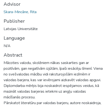
Advisor
Skara-Mincāne, Rita
Publisher
Latvijas Universitāte
Language
N/A
Abstract
Mācoties valodu, skolēniem nākas saskarties gan ar
pozitīvām, gan negatīvām izjūtām, īpaši iesācēju līmenī. Viena
no svešvalodas mācību vidi raksturojošām iezīmēm ir
valodas barjera, kas var ievērojami aizkavēt valodas apguvi.
Diplomdarba mērķis bija noskaidrot iespējamos veidus, kā
mazināt valodas barjeras ietekmi uz angļu valodas
mācīšanās procesu.
Pārskatot literatūru par valodas barjeru, autore noskaidroja,