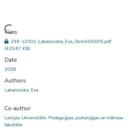
Loading...
Files
299-10301-Labanovska_Eva_SkAn000005.pdf
(425.87 KB)
Date
2008
Authors
Labanovska, Eva
Co-author
Latvijas Universitāte. Pedagoģijas, psiholoģijas un mākslas
fakultāte