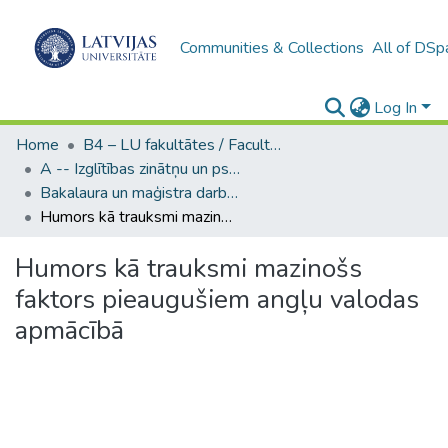
Communities & Collections
All of DSp
Log In
Home
B4 – LU fakultātes / Faculties of the UL
A -- Izglītības zinātņu un psiholoģijas fakultāte / Faculty of Education Sciences and Psychology
Bakalaura un maģistra darbi (PPMF) / Bachelor's and Master's theses
Humors kā trauksmi mazinošs faktors pieaugušiem angļu valodas apmācībā
Humors kā trauksmi mazinošs
faktors pieaugušiem angļu valodas
apmācībā