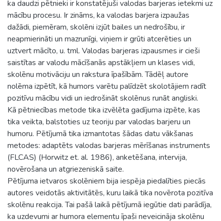
ka daudzi pētnieki ir konstatējuši valodas barjeras ietekmi uz
mācību procesu. Ir zināms, ka valodas barjera izpaužas
dažādi, piemēram, skolēni izjūt bailes un nedrošību, ir
neapmierināti un mazrunīgi, viņiem ir grūti atcerēties un
uztvert mācīto, u. tml. Valodas barjeras izpausmes ir cieši
saistītas ar valodu mācīšanās apstākļiem un klases vidi,
skolēnu motivāciju un rakstura īpašībām. Tādēļ autore
nolēma izpētīt, kā humors varētu palīdzēt skolotājiem radīt
pozitīvu mācību vidi un iedrošināt skolēnus runāt angliski.
Kā pētniecības metode tika izvēlēta gadījuma izpēte, kas
tika veikta, balstoties uz teoriju par valodas barjeru un
humoru. Pētījumā tika izmantotas šādas datu vākšanas
metodes: adaptēts valodas barjeras mērīšanas instruments
(FLCAS) (Horwitz et. al. 1986), anketēšana, intervija,
novērošana un atgriezeniskā saite.
Pētījuma ietvaros skolēniem bija iespēja piedalīties piecās
autores veidotās aktivitātēs, kuru laikā tika novērota pozitīva
skolēnu reakcija. Tai pašā laikā pētījumā iegūtie dati parādīja,
ka uzdevumi ar humora elementu īpaši neveicināja skolēnu