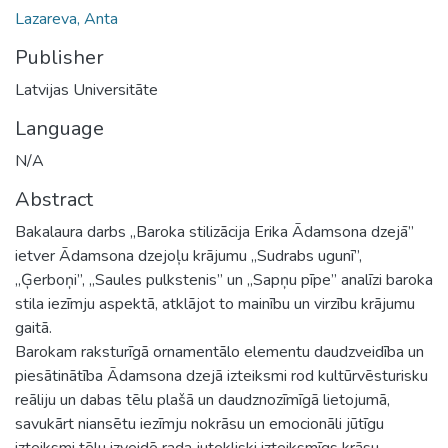
Lazareva, Anta
Publisher
Latvijas Universitāte
Language
N/A
Abstract
Bakalaura darbs „Baroka stilizācija Erika Ādamsona dzejā”
ietver Ādamsona dzejoļu krājumu „Sudrabs ugunī”,
„Ģerboņi”, „Saules pulkstenis” un „Sapņu pīpe” analīzi baroka
stila iezīmju aspektā, atklājot to mainību un virzību krājumu
gaitā.
Barokam raksturīgā ornamentālo elementu daudzveidība un
piesātinātība Ādamsona dzejā izteiksmi rod kultūrvēsturisku
reāliju un dabas tēlu plašā un daudznozīmīgā lietojumā,
savukārt niansētu iezīmju nokrāsu un emocionāli jūtīgu
izteiksmi tēlu izveidē rada jutekliski izteiksmīgs krāsu,