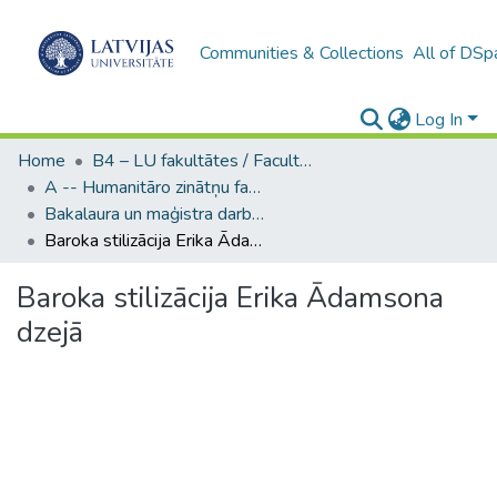
Communities & Collections
All of DSp
Log In
Home
B4 – LU fakultātes / Faculties of the UL
A -- Humanitāro zinātņu fakultāte / Faculty of Humanities
Bakalaura un maģistra darbi (HZF) / Bachelor's and Master's theses
Baroka stilizācija Erika Ādamsona dzejā
Baroka stilizācija Erika Ādamsona
dzejā