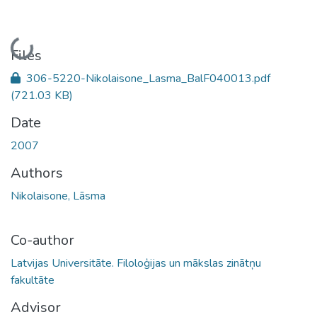
Loading...
Files
306-5220-Nikolaisone_Lasma_BalF040013.pdf
(721.03 KB)
Date
2007
Authors
Nikolaisone, Lāsma
Co-author
Latvijas Universitāte. Filoloģijas un mākslas zinātņu
fakultāte
Advisor