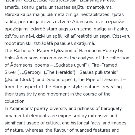
smaržu, skaņu, garšu un taustes sajūtu izmantojums.
Baroka kā pārmaiņu laikmeta zīmīgā, nestabilitātes izjūtas
radītā, pretrunīgā dzīves uztvere Ādamsona dzejā izpaužas
opozīciju mijiedarbē starp augsto un zemo, garīgo un fizisko,
dzīvību un nāvi, dzīvi un spēli, kā arī realitāti un sapni, līdzsvaru
rodot ironiski izstrādātā pasaules skatījumā.
The Bachelor’s Paper Stylization of Baroque in Poetry by
Eriks Ādamsons encompasses the analysis of the collection
of Ādamsons’ poems – „Sudrabs ugunī” („Fire-Framed
Silver”), „Ģerboņi” („The Heralds”), „Saules pulkstenis”
(„Solar Clock”), and „Sapņu pīpe” („The Pipe of Dreams”) –
from the aspect of the Baroque style features, revealing
their transitivity and movement in the course of the
collection.
In Ādamsons’ poetry, diversity and richness of baroquely
ornamental elements are expressed by extensive and
significant usage of cultural and historical facts, and images
of nature, whereas, the flavour of nuanced features and