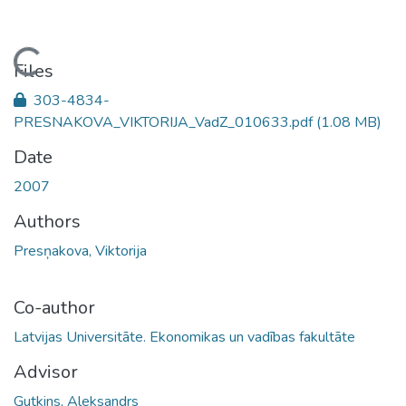
Loading...
Files
303-4834-
PRESNAKOVA_VIKTORIJA_VadZ_010633.pdf
(1.08 MB)
Date
2007
Authors
Presņakova, Viktorija
Co-author
Latvijas Universitāte. Ekonomikas un vadības fakultāte
Advisor
Gutkins, Aleksandrs