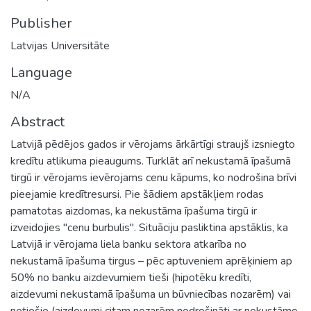
Publisher
Latvijas Universitāte
Language
N/A
Abstract
Latvijā pēdējos gados ir vērojams ārkārtīgi straujš izsniegto
kredītu atlikuma pieaugums. Turklāt arī nekustamā īpašumā
tirgū ir vērojams ievērojams cenu kāpums, ko nodrošina brīvi
pieejamie kredītresursi. Pie šādiem apstākļiem rodas
pamatotas aizdomas, ka nekustāma īpašuma tirgū ir
izveidojies "cenu burbulis". Situāciju pasliktina apstāklis, ka
Latvijā ir vērojama liela banku sektora atkarība no
nekustamā īpašuma tirgus – pēc aptuveniem aprēķiniem ap
50% no banku aizdevumiem tieši (hipotēku kredīti,
aizdevumi nekustamā īpašuma un būvniecības nozarēm) vai
netiešie (aizdevumi citam nozarēm nodrošināti ar nekustāmo