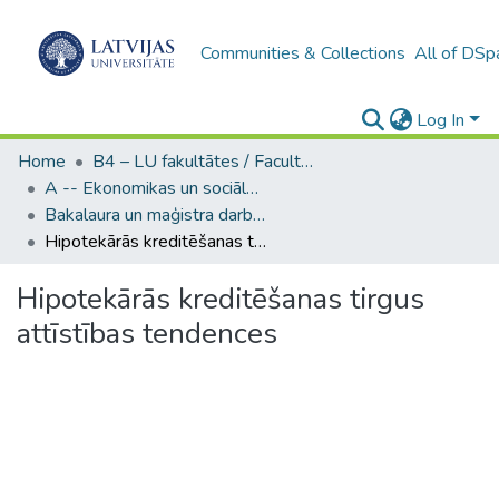
Communities & Collections
All of DSp
Log In
Home
B4 – LU fakultātes / Faculties of the UL
A -- Ekonomikas un sociālo zinātņu fakultāte / Faculty of Economics and Social Sciences
Bakalaura un maģistra darbi (ESZF) / Bachelor's and Master's theses
Hipotekārās kreditēšanas tirgus attīstības tendences
Hipotekārās kreditēšanas tirgus
attīstības tendences