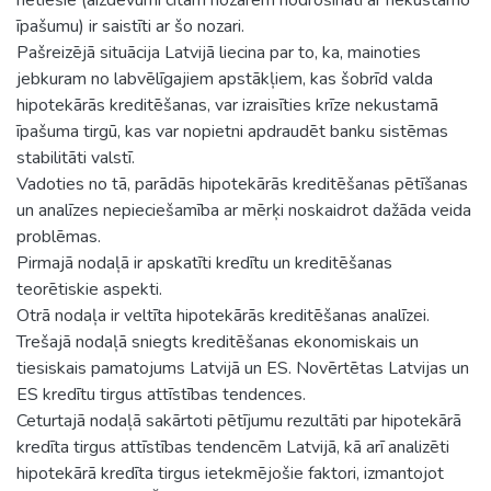
īpašumu) ir saistīti ar šo nozari.
Pašreizējā situācija Latvijā liecina par to, ka, mainoties
jebkuram no labvēlīgajiem apstākļiem, kas šobrīd valda
hipotekārās kreditēšanas, var izraisīties krīze nekustamā
īpašuma tirgū, kas var nopietni apdraudēt banku sistēmas
stabilitāti valstī.
Vadoties no tā, parādās hipotekārās kreditēšanas pētīšanas
un analīzes nepieciešamība ar mērķi noskaidrot dažāda veida
problēmas.
Pirmajā nodaļā ir apskatīti kredītu un kreditēšanas
teorētiskie aspekti.
Otrā nodaļa ir veltīta hipotekārās kreditēšanas analīzei.
Trešajā nodaļā sniegts kreditēšanas ekonomiskais un
tiesiskais pamatojums Latvijā un ES. Novērtētas Latvijas un
ES kredītu tirgus attīstības tendences.
Ceturtajā nodaļā sakārtoti pētījumu rezultāti par hipotekārā
kredīta tirgus attīstības tendencēm Latvijā, kā arī analizēti
hipotekārā kredīta tirgus ietekmējošie faktori, izmantojot