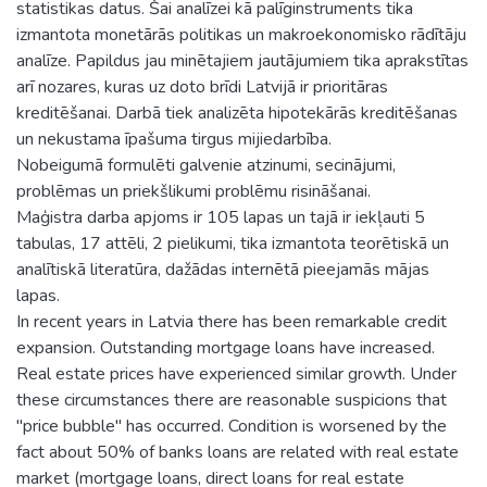
statistikas datus. Šai analīzei kā palīginstruments tika
izmantota monetārās politikas un makroekonomisko rādītāju
analīze. Papildus jau minētajiem jautājumiem tika aprakstītas
arī nozares, kuras uz doto brīdi Latvijā ir prioritāras
kreditēšanai. Darbā tiek analizēta hipotekārās kreditēšanas
un nekustama īpašuma tirgus mijiedarbība.
Nobeigumā formulēti galvenie atzinumi, secinājumi,
problēmas un priekšlikumi problēmu risināšanai.
Maģistra darba apjoms ir 105 lapas un tajā ir iekļauti 5
tabulas, 17 attēli, 2 pielikumi, tika izmantota teorētiskā un
analītiskā literatūra, dažādas internētā pieejamās mājas
lapas.
In recent years in Latvia there has been remarkable credit
expansion. Outstanding mortgage loans have increased.
Real estate prices have experienced similar growth. Under
these circumstances there are reasonable suspicions that
"price bubble" has occurred. Condition is worsened by the
fact about 50% of banks loans are related with real estate
market (mortgage loans, direct loans for real estate