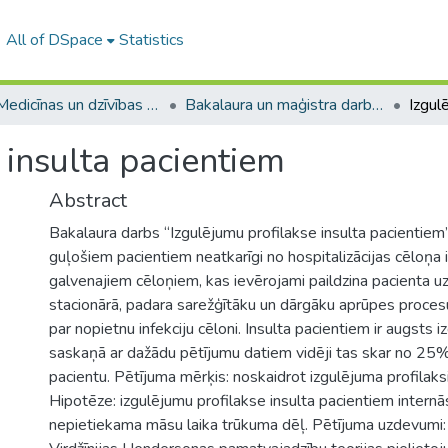
All of DSpace
Statistics
A -- Medicīnas un dzīvības zinātņu fakultāte / Faculty of Medicine and Life Sciences
Bakalaura un maģistra darbi (MDZF) / Bachelor's and Master's theses
 insulta pacientiem
Abstract
Bakalaura darbs “Izgulējumu profilakse insulta pacientiem
guļošiem pacientiem neatkarīgi no hospitalizācijas cēloņa i
galvenajiem cēloņiem, kas ievērojami paildzina pacienta u
stacionārā, padara sarežģītāku un dārgāku aprūpes procesu,
par nopietnu infekciju cēloni. Insulta pacientiem ir augsts i
saskaņā ar dažādu pētījumu datiem vidēji tas skar no 25
pacientu. Pētījuma mērķis: noskaidrot izgulējuma profilaksi
Hipotēze: izgulējumu profilakse insulta pacientiem internā
nepietiekama māsu laika trūkuma dēļ. Pētījuma uzdevumi: 