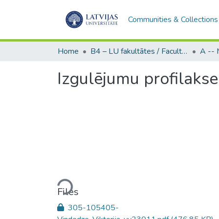
Communities & Collections
Home
B4 – LU fakultātes / Faculties of the UL
Izgulējumu profilakse
Loading...
Files
305-105405-