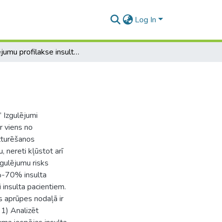
Log In
Izgulējumu profilakse insulta pacientiem
” Izgulējumi
r viens no
zturēšanos
 nereti kļūstot arī
zgulējumu risks
%-70% insulta
 insulta pacientiem.
s aprūpes nodaļā ir
1) Analizēt