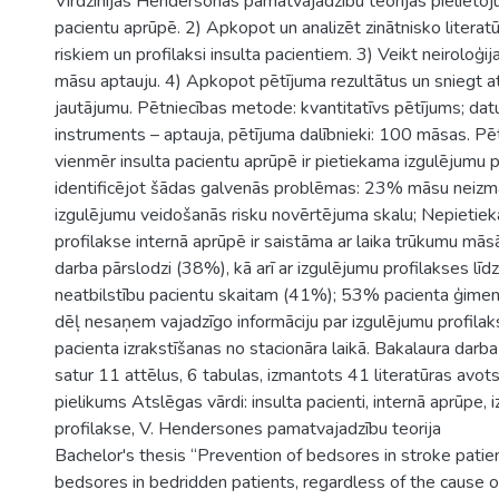
Virdžīnijas Hendersonas pamatvajadzību teorijas pielietoj
pacientu aprūpē. 2) Apkopot un analizēt zinātnisko literat
riskiem un profilaksi insulta pacientiem. 3) Veikt neiroloģi
māsu aptauju. 4) Apkopot pētījuma rezultātus un sniegt at
jautājumu. Pētniecības metode: kvantitatīvs pētījums; dat
instruments – aptauja, pētījuma dalībnieki: 100 māsas. Pēt
vienmēr insulta pacientu aprūpē ir pietiekama izgulējumu p
identificējot šādas galvenās problēmas: 23% māsu neizm
izgulējumu veidošanās risku novērtējuma skalu; Nepietie
profilakse internā aprūpē ir saistāma ar laika trūkumu mā
darba pārslodzi (38%), kā arī ar izgulējumu profilakses l
neatbilstību pacientu skaitam (41%); 53% pacienta ģime
dēļ nesaņem vajadzīgo informāciju par izgulējumu profilak
pacienta izrakstīšanas no stacionāra laikā. Bakalaura darba
satur 11 attēlus, 6 tabulas, izmantots 41 literatūras avots
pielikums Atslēgas vārdi: insulta pacienti, internā aprūpe, 
profilakse, V. Hendersones pamatvajadzību teorija
Bachelor's thesis “Prevention of bedsores in stroke patie
bedsores in bedridden patients, regardless of the cause of 