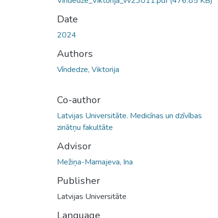
Vindedze_Viktorija_vv23011.pdf
(476.85 KB)
Date
2024
Authors
Vīndedze, Viktorija
Co-author
Latvijas Universitāte. Medicīnas un dzīvības
zinātņu fakultāte
Advisor
Mežiņa-Mamajeva, Ina
Publisher
Latvijas Universitāte
Language