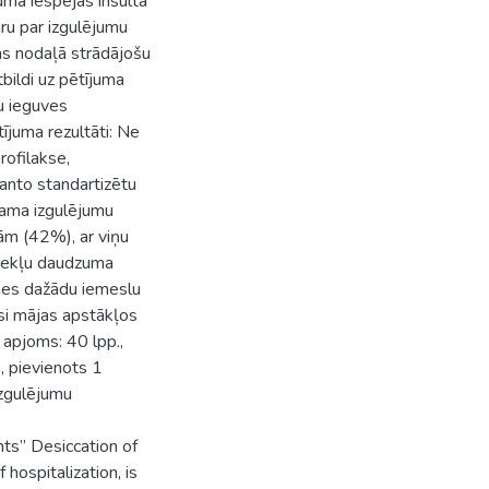
uma iespējas insulta
ūru par izgulējumu
jas nodaļā strādājošu
bildi uz pētījuma
u ieguves
ījuma rezultāti: Ne
rofilakse,
anto standartizētu
kama izgulējumu
sām (42%), ar viņu
īdzekļu daudzuma
nes dažādu iemeslu
si mājas apstākļos
 apjoms: 40 lpp.,
, pievienots 1
izgulējumu
nts” Desiccation of
hospitalization, is