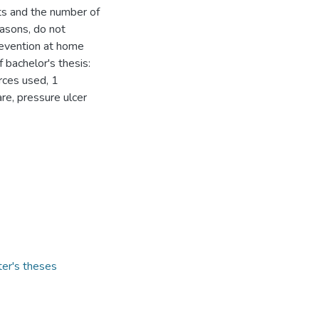
ts and the number of
easons, do not
revention at home
 bachelor's thesis:
rces used, 1
re, pressure ulcer
ter's theses