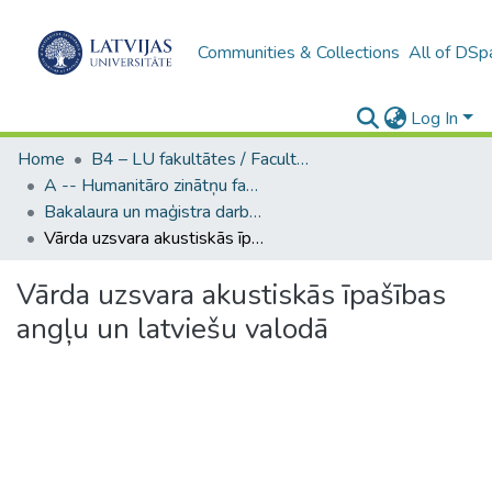
Communities & Collections
All of DSp
Log In
Home
B4 – LU fakultātes / Faculties of the UL
A -- Humanitāro zinātņu fakultāte / Faculty of Humanities
Bakalaura un maģistra darbi (HZF) / Bachelor's and Master's theses
Vārda uzsvara akustiskās īpašības angļu un latviešu valodā
Vārda uzsvara akustiskās īpašības
angļu un latviešu valodā