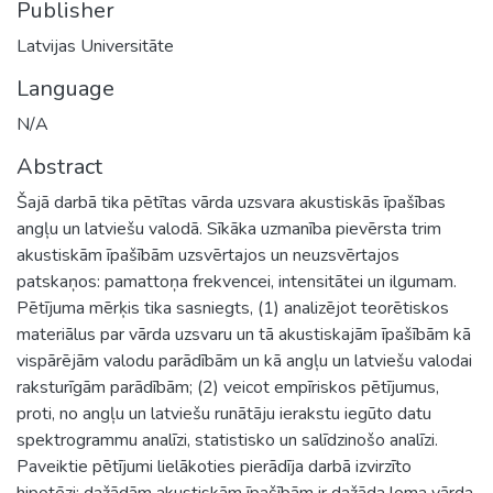
Publisher
Latvijas Universitāte
Language
N/A
Abstract
Šajā darbā tika pētītas vārda uzsvara akustiskās īpašības
angļu un latviešu valodā. Sīkāka uzmanība pievērsta trim
akustiskām īpašībām uzsvērtajos un neuzsvērtajos
patskaņos: pamattoņa frekvencei, intensitātei un ilgumam.
Pētījuma mērķis tika sasniegts, (1) analizējot teorētiskos
materiālus par vārda uzsvaru un tā akustiskajām īpašībām kā
vispārējām valodu parādībām un kā angļu un latviešu valodai
raksturīgām parādībām; (2) veicot empīriskos pētījumus,
proti, no angļu un latviešu runātāju ierakstu iegūto datu
spektrogrammu analīzi, statistisko un salīdzinošo analīzi.
Paveiktie pētījumi lielākoties pierādīja darbā izvirzīto
hipotēzi: dažādām akustiskām īpašībām ir dažāda loma vārda