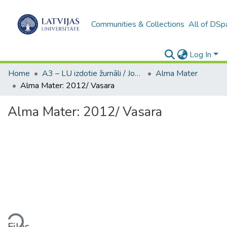
Communities & Collections
All of DSp
Log In
Home
A3 – LU izdotie žurnāli / Journals and magazines published by UL
Alma Mater
Alma Mater: 2012/ Vasara
Alma Mater: 2012/ Vasara
ding...
Files