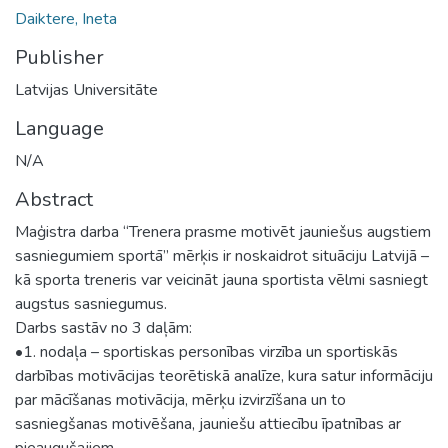
Daiktere, Ineta
Publisher
Latvijas Universitāte
Language
N/A
Abstract
Maģistra darba “Trenera prasme motivēt jauniešus augstiem
sasniegumiem sportā” mērķis ir noskaidrot situāciju Latvijā –
kā sporta treneris var veicināt jauna sportista vēlmi sasniegt
augstus sasniegumus.
Darbs sastāv no 3 daļām:
•1. nodaļa – sportiskas personības virzība un sportiskās
darbības motivācijas teorētiskā analīze, kura satur informāciju
par mācīšanas motivācija, mērķu izvirzīšana un to
sasniegšanas motivēšana, jauniešu attiecību īpatnības ar
pieaugušajiem.