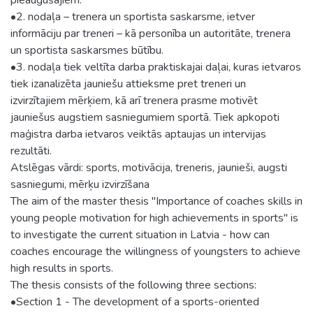
•2. nodaļa – trenera un sportista saskarsme, ietver
informāciju par treneri – kā personība un autoritāte, trenera
un sportista saskarsmes būtību.
•3. nodaļa tiek veltīta darba praktiskajai daļai, kuras ietvaros
tiek izanalizēta jauniešu attieksme pret treneri un
izvirzītajiem mērķiem, kā arī trenera prasme motivēt
jauniešus augstiem sasniegumiem sportā. Tiek apkopoti
maģistra darba ietvaros veiktās aptaujas un intervijas
rezultāti.
Atslēgas vārdi: sports, motivācija, treneris, jaunieši, augsti
sasniegumi, mērķu izvirzīšana
The aim of the master thesis "Importance of coaches skills in
young people motivation for high achievements in sports" is
to investigate the current situation in Latvia - how can
coaches encourage the willingness of youngsters to achieve
high results in sports.
The thesis consists of the following three sections:
•Section 1 - The development of a sports-oriented