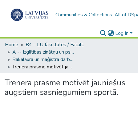
Communities & Collections
All of DSp
Log In
Home
B4 – LU fakultātes / Faculties of the UL
A -- Izglītības zinātņu un psiholoģijas fakultāte / Faculty of Education Sciences and Psychology
Bakalaura un maģistra darbi (PPMF) / Bachelor's and Master's theses
Trenera prasme motivēt jauniešus augstiem sasniegumiem sportā.
Trenera prasme motivēt jauniešus
augstiem sasniegumiem sportā.