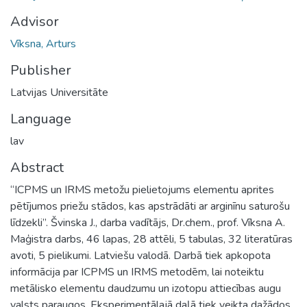
Advisor
Vīksna, Arturs
Publisher
Latvijas Universitāte
Language
lav
Abstract
“ICPMS un IRMS metožu pielietojums elementu aprites
pētījumos priežu stādos, kas apstrādāti ar arginīnu saturošu
līdzekli”. Švinska J., darba vadītājs, Dr.chem., prof. Vīksna A.
Maģistra darbs, 46 lapas, 28 attēli, 5 tabulas, 32 literatūras
avoti, 5 pielikumi. Latviešu valodā. Darbā tiek apkopota
informācija par ICPMS un IRMS metodēm, lai noteiktu
metālisko elementu daudzumu un izotopu attiecības augu
valsts paraugos. Eksperimentālajā daļā tiek veikta dažādos