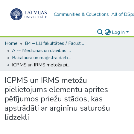
Communities & Collections
All of DSp
Log In
Home
B4 – LU fakultātes / Faculties of the UL
A -- Medicīnas un dzīvības zinātņu fakultāte / Faculty of Medicine and Life Sciences
Bakalaura un maģistra darbi (MDZF) / Bachelor's and Master's theses
ICPMS un IRMS metožu pielietojums elementu aprites pētījumos priežu stādos, kas apstrādāti ar arginīnu saturošu līdzekli
ICPMS un IRMS metožu
pielietojums elementu aprites
pētījumos priežu stādos, kas
apstrādāti ar arginīnu saturošu
līdzekli