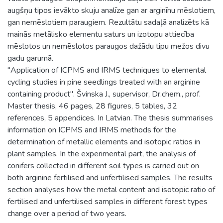
augšņu tipos ievākto skuju analīze gan ar arginīnu mēslotiem,
gan nemēslotiem paraugiem. Rezultātu sadaļā analizēts kā
mainās metālisko elementu saturs un izotopu attiecība
mēslotos un nemēslotos paraugos dažādu tipu mežos divu
gadu garumā.
"Application of ICPMS and IRMS techniques to elemental
cycling studies in pine seedlings treated with an arginine
containing product". Švinska J., supervisor, Dr.chem., prof.
Master thesis, 46 pages, 28 figures, 5 tables, 32
references, 5 appendices. In Latvian. The thesis summarises
information on ICPMS and IRMS methods for the
determination of metallic elements and isotopic ratios in
plant samples. In the experimental part, the analysis of
conifers collected in different soil types is carried out on
both arginine fertilised and unfertilised samples. The results
section analyses how the metal content and isotopic ratio of
fertilised and unfertilised samples in different forest types
change over a period of two years.