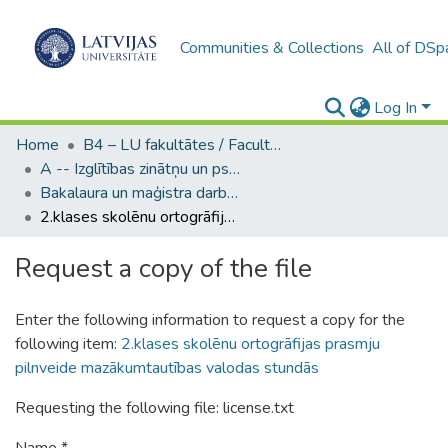
Communities & Collections
All of DSp
Log In
Home
B4 – LU fakultātes / Faculties of the UL
A -- Izglītības zinātņu un psiholoģijas fakultāte / Faculty of Education Sciences and Psychology
Bakalaura un maģistra darbi (PPMF) / Bachelor's and Master's theses
2.klases skolēnu ortogrāfijas prasmju pilnveide mazākumtautības valodas stundās
Request a copy of the file
Enter the following information to request a copy for the
following item:
2.klases skolēnu ortogrāfijas prasmju
pilnveide mazākumtautības valodas stundās
Requesting the following file: license.txt