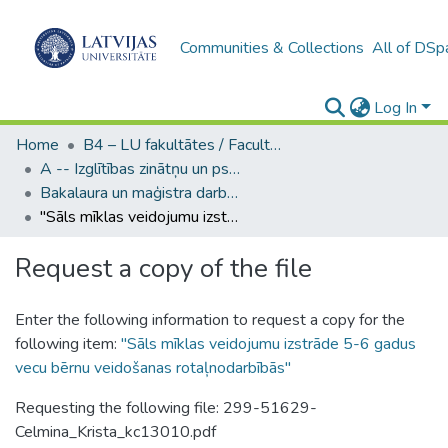
Communities & Collections
All of DSp
Log In
Home
B4 – LU fakultātes / Faculties of the UL
A -- Izglītības zinātņu un psiholoģijas fakultāte / Faculty of Education Sciences and Psychology
Bakalaura un maģistra darbi (PPMF) / Bachelor's and Master's theses
"Sāls mīklas veidojumu izstrāde 5-6 gadus vecu bērnu veidošanas rotaļnodarbībās"
Request a copy of the file
Enter the following information to request a copy for the
following item:
"Sāls mīklas veidojumu izstrāde 5-6 gadus
vecu bērnu veidošanas rotaļnodarbībās"
Requesting the following file: 299-51629-
Celmina_Krista_kc13010.pdf