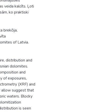
orisinājusies
s veida kalcīts. Ļoti
isām, ko praktiski
a brekčija,
vīta
lomites of Latvia.
re, distribution and
asnian dolomites.
composition and
dy of exposures,
ectrometry (XRF) and
y allow suggest that
oric waters. Blocky
olomitization
istribution is seen