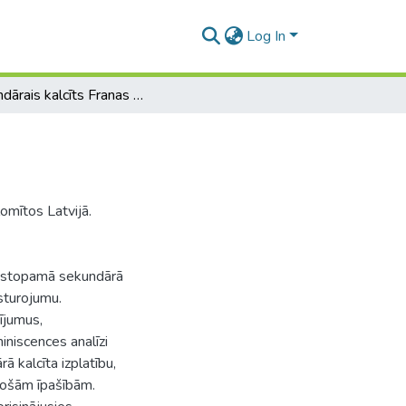
Log In
Sekundārais kalcīts Franas stāva dolomītos Latvijā
omītos Latvijā.
sastopamā sekundārā
ksturojumu.
ījumus,
iniscences analīzi
 kalcīta izplatību,
jošām īpašībām.