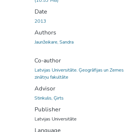
(10.53 MB)
Date
2013
Authors
Jaunžeikare, Sandra
Co-author
Latvijas Universitāte. Ģeogrāfijas un Zemes
zinātņu fakultāte
Advisor
Stinkulis, Ģirts
Publisher
Latvijas Universitāte
Language