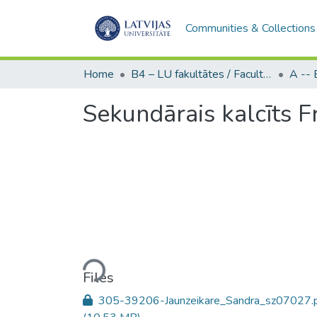
Communities & Collections
Home
B4 – LU fakultātes / Faculties of the UL
Sekundārais kalcīts F
Loading...
Files
305-39206-Jaunzeikare_Sandra_sz07027.