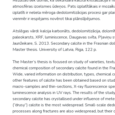
Rezultāti liek domāt, ka sekundārā kalcīta kristalizācija ir n
atmosfēras izcelsmes ūdeņos. Pats izplatītākais ir mozaīka
izplatīti ir neliela mēroga dedolomitizācijas procesi gar pla
vienmēr ir iespējams novērot tikai plānslīpējumos.
Atslēgas vārdi: kalcija karbonāts, dedolomitizācija, dolomīt
paleokarsts, XRF, luminiscence, Daugavas svīta, Pļaviņu s
Jaunžeikare, S. 2013. Secondary calcite in the Frasnian do
Master thesis. University of Latvia, Riga, 122 p.
The Master’s thesis is focused on study of varieties, textu
chemical composition of secondary calcite found in the Fr
Wide, varied information on distribution, types, chemical 
other features of calcite has been obtained based on stu
macro-samples and thin-sections, X-ray fluorescence sp
luminescence analysis in UV rays. The results of the stud
secondary calcite has crystallised under influence of mete
(“drusy”) calcite is the most widespread. Small-scale ded
processes along fractures are also widespread, but their d