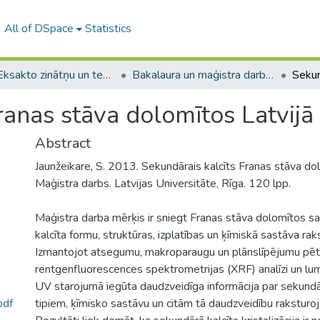
All of DSpace
Statistics
A -- Eksakto zinātņu un tehnoloģiju fakultāte / Faculty of Science and Technology
Bakalaura un maģistra darbi (EZTF) / Bachelor's and Master's theses
ranas stāva dolomītos Latvijā
Abstract
Jaunžeikare, S. 2013. Sekundārais kalcīts Franas stāva dol
Maģistra darbs. Latvijas Universitāte, Rīga. 120 lpp.
Maģistra darba mērķis ir sniegt Franas stāva dolomītos 
kalcīta formu, struktūras, izplatības un ķīmiskā sastāva ra
Izmantojot atsegumu, makroparaugu un plānslīpējumu pēt
rentgenfluorescences spektrometrijas (XRF) analīzi un lum
UV starojumā iegūta daudzveidīga informācija par sekundārā
pdf
tipiem, ķīmisko sastāvu un citām tā daudzveidību raksturo