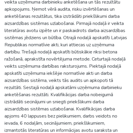
veikta uzņēmuma darbinieku anketēšana un tās rezultātu
apkopojums. Ņemot vērā audita, risku izvērtēšanas un
anketēšanas rezultātus, tika izstrādāti priekšlikumi darba
aizsardzības sistēmas uzlabošanai. Pirmajā nodaļā ir veikta
literatūras avotu izpēte un ir paskaidrots darba aizsardzības
sistēmas jēdziens un būtība. Otrajā nodaļā apskatīti Latvijas
Republikas normatīvie akti, kuri attiecas uz uzņēmuma
darbību. Trešajā nodaļā apskatīti būtiskākie riksi betona
ražošanā, aprakstīta novērtējuma metode. Ceturtajā nodaļā
veikts uzņēmuma darbības raksturojums. Piektajā nodaļā
apskatīti uzņēmuma iekšējie normatīvie akti un darba
aizsardzības sistēma, veikts tās audits un apkopoti tā
rezultāti. Sestajā nodaļā apskatāmi uzņēmuma darbinieku
anketēšanas rezultāti. Kvalifikācijas darba nobeigumā
izstrādāti secinājumi un sniegti priekšlikumi darba
aizsardzības sistēmas uzlabošanai. Kvalifikācijas darba
apjoms 40 lappuses bez pielikumiem, darbs veidots no
ievada, 6 nodaļām, secinājumiem, priekšlikumiem,
izmantotās literatūras un informācijas avotu saraksta un