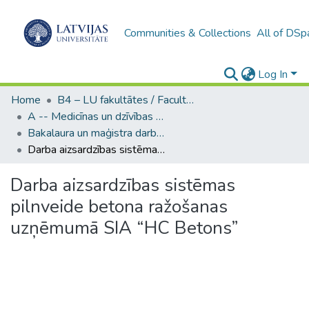
Communities & Collections
All of DSp
Log In
Home
B4 – LU fakultātes / Faculties of the UL
A -- Medicīnas un dzīvības zinātņu fakultāte / Faculty of Medicine and Life Sciences
Bakalaura un maģistra darbi (MDZF) / Bachelor's and Master's theses
Darba aizsardzības sistēmas pilnveide betona ražošanas uzņēmumā SIA “HC Betons”
Darba aizsardzības sistēmas
pilnveide betona ražošanas
uzņēmumā SIA “HC Betons”