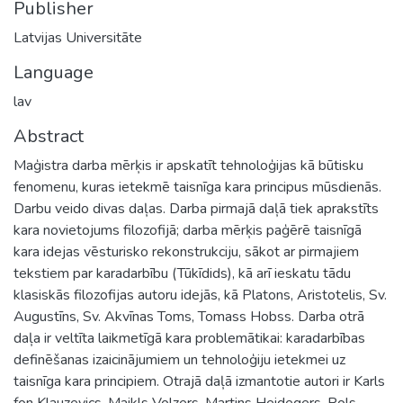
Publisher
Latvijas Universitāte
Language
lav
Abstract
Maģistra darba mērķis ir apskatīt tehnoloģijas kā būtisku
fenomenu, kuras ietekmē taisnīga kara principus mūsdienās.
Darbu veido divas daļas. Darba pirmajā daļā tiek aprakstīts
kara novietojums filozofijā; darba mērķis paģērē taisnīgā
kara idejas vēsturisko rekonstrukciju, sākot ar pirmajiem
tekstiem par karadarbību (Tūkīdids), kā arī ieskatu tādu
klasiskās filozofijas autoru idejās, kā Platons, Aristotelis, Sv.
Augustīns, Sv. Akvīnas Toms, Tomass Hobss. Darba otrā
daļa ir veltīta laikmetīgā kara problemātikai: karadarbības
definēšanas izaicinājumiem un tehnoloģiju ietekmei uz
taisnīga kara principiem. Otrajā daļā izmantotie autori ir Karls
fon Klauzevics, Maikls Volzers, Martins Heidegers, Pols