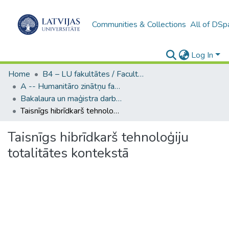
Communities & Collections
All of DSp
Log In
Home
B4 – LU fakultātes / Faculties of the UL
A -- Humanitāro zinātņu fakultāte / Faculty of Humanities
Bakalaura un maģistra darbi (HZF) / Bachelor's and Master's theses
Taisnīgs hibrīdkarš tehnoloģiju totalitātes kontekstā
Taisnīgs hibrīdkarš tehnoloģiju
totalitātes kontekstā