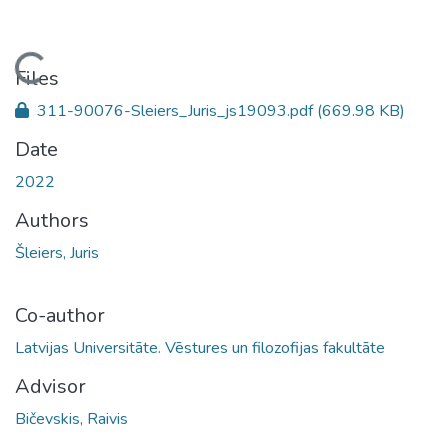
Loading...
Files
311-90076-Sleiers_Juris_js19093.pdf
(669.98 KB)
Date
2022
Authors
Šleiers, Juris
Co-author
Latvijas Universitāte. Vēstures un filozofijas fakultāte
Advisor
Bičevskis, Raivis