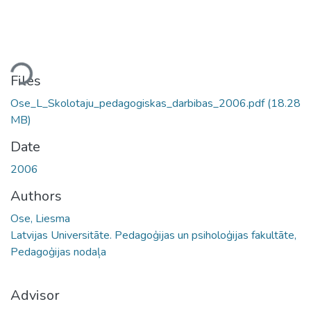
ding...
Files
Ose_L_Skolotaju_pedagogiskas_darbibas_2006.pdf
(18.28
MB)
Date
2006
Authors
Ose, Liesma
Latvijas Universitāte. Pedagoģijas un psiholoģijas fakultāte,
Pedagoģijas nodaļa
Advisor