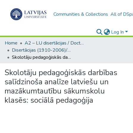
Communities & Collections
All of DSp
Log In
Home
A2 – LU disertācijas / Doctoral theses UL
Disertācijas (1910-2006)/ Doctoral Theses
Skolotāju pedagoģiskās darbības salīdzinoša analīze latviešu un mazākumtautību sākumskolu klasēs: sociālā pedagoģija
Skolotāju pedagoģiskās darbības
salīdzinoša analīze latviešu un
mazākumtautību sākumskolu
klasēs: sociālā pedagoģija