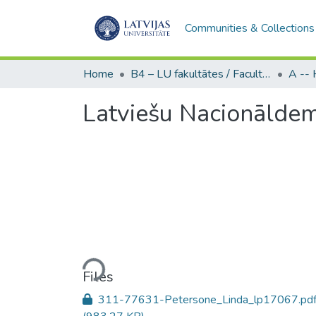
Communities & Collections
Home
B4 – LU fakultātes / Faculties of the UL
Latviešu Nacionāldem
Loading...
Files
311-77631-Petersone_Linda_lp17067.pd