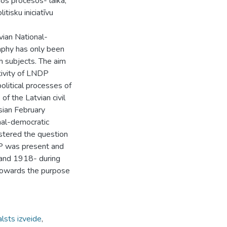
jos procesos- laikā,
itisku iniciatīvu
tvian National-
aphy has only been
h subjects. The aim
ctivity of LNDP
olitical processes of
of the Latvian civil
sian February
nal-democratic
ostered the question
DP was present and
7 and 1918- during
 towards the purpose
alsts izveide
,