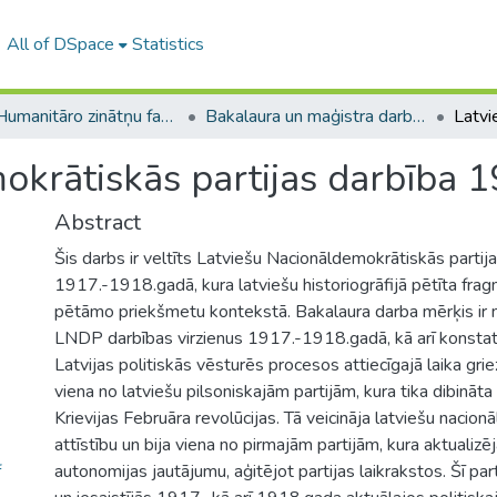
All of DSpace
Statistics
A -- Humanitāro zinātņu fakultāte / Faculty of Humanities
Bakalaura un maģistra darbi (HZF) / Bachelor's and Master's theses
okrātiskās partijas darbība 1
Abstract
Šis darbs ir veltīts Latviešu Nacionāldemokrātiskās parti
1917.-1918.gadā, kura latviešu historiogrāfijā pētīta frag
pētāmo priekšmetu kontekstā. Bakalaura darba mērķis ir 
LNDP darbības virzienus 1917.-1918.gadā, kā arī konstat
Latvijas politiskās vēsturēs procesos attiecīgajā laika gr
viena no latviešu pilsoniskajām partijām, kura tika dibinā
Krievijas Februāra revolūcijas. Tā veicināja latviešu nacion
attīstību un bija viena no pirmajām partijām, kura aktualizēj
f
autonomijas jautājumu, aģitējot partijas laikrakstos. Šī part