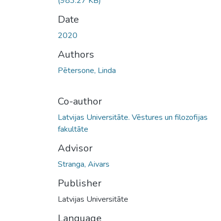
(983.27 KB)
Date
2020
Authors
Pētersone, Linda
Co-author
Latvijas Universitāte. Vēstures un filozofijas
fakultāte
Advisor
Stranga, Aivars
Publisher
Latvijas Universitāte
Language