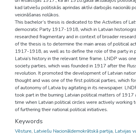
un iesaistījās 1917., kā arī 1918.gada aktuālajos politiska
kad latviešu politiskās aprindas aktīvi darbojās nacionāli pol
veicināšanas nolūkos.
This bachelor’s thesis is dedicated to the Activities of La
democratic Party 1917-1918, which in Latvian historiogr
researched fragmentary and in context of broader researc
of the thesis is to determine the main areas of political a
1917-1918, as well as to define the role of the party in p
Latvia’s history in the relevant time frame. LNDP was one 
society parties, which was founded in 1917 after the Rus
revolution. It promoted the development of Latvian natio
thought and was one of the first political parties, which f
of autonomy of Latvia by agitating in its newspaper. LN
took part in the burning Latvian political matters of 191
time when Latvian political circles were actively working
of furthering their national political initiatives.
Keywords
Vēsture
,
Latviešu Nacionāldemokrātskā partija
,
Latvijas v