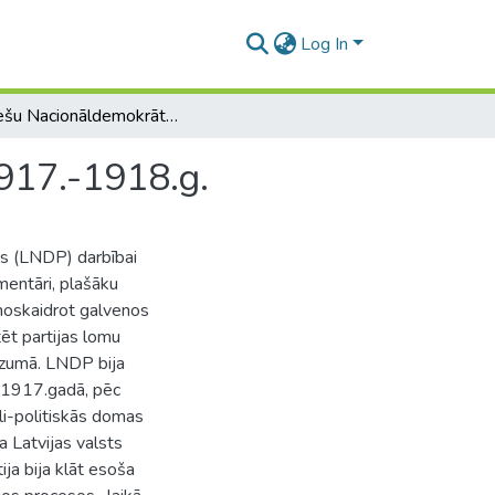
Log In
Latviešu Nacionāldemokrātiskās partijas darbība 1917.-1918.g.
917.-1918.g.
jas (LNDP) darbībai
mentāri, plašāku
noskaidrot galvenos
ēt partijas lomu
iezumā. LNDP bija
ta 1917.gadā, pēc
āli-politiskās domas
a Latvijas valsts
ija bija klāt esoša