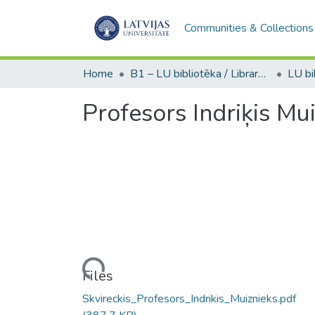
Communities & Collections
Home
B1 – LU bibliotēka / Library of the UL
Profesors Indriķis Mui
Loading...
Files
Skvireckis_Profesors_Indrikis_Muiznieks.pdf