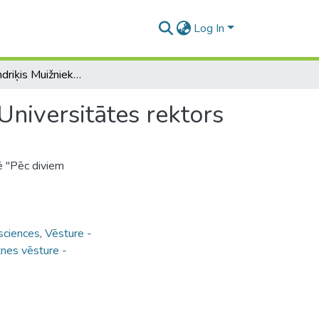
Log In
Profesors Indriķis Muižnieks – pašreizējais Latvijas Universitātes rektors
 Universitātes rektors
dē "Pēc diviem
sciences
,
Vēsture -
tnes vēsture -