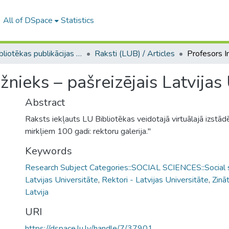
All of DSpace
Statistics
LU bibliotēkas publikācijas / Publications of the University Library
Raksti (LUB) / Articles
žnieks – pašreizējais Latvijas
Abstract
Raksts iekļauts LU Bibliotēkas veidotajā virtuālajā izstā
mirkļiem 100 gadi: rektoru galerija."
Keywords
Research Subject Categories::SOCIAL SCIENCES::Social 
Latvijas Universitāte
,
Rektori - Latvijas Universitāte
,
Zinā
Latvija
URI
https://dspace.lu.lv/handle/7/37901