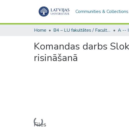
Communities & Collections
Home
B4 – LU fakultātes / Faculties of the UL
Komandas darbs Slok
risināšanā
Loading...
Files