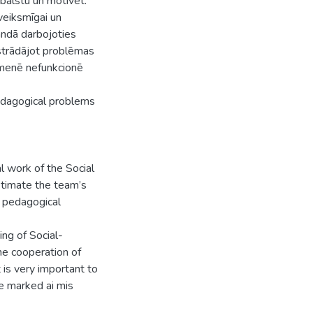
balstu un motivēt.
 veiksmīgai un
andā darbojoties
strādājot problēmas
imenē nefunkcionē
edagogical problems
l work of the Social
stimate the team’s
- pedagogical
ing of Social-
e cooperation of
t is very important to
e marked ai mis