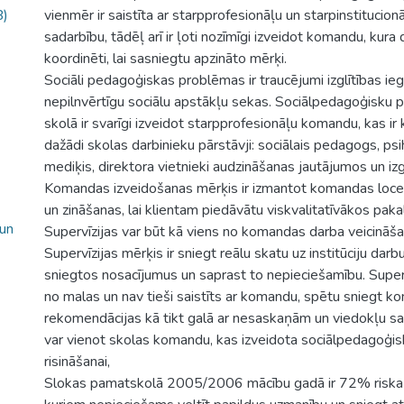
B)
vienmēr ir saistīta ar starpprofesionāļu un starpinstituci
sadarbību, tādēļ arī ir ļoti nozīmīgi izveidot komandu, kura 
koordinēti, lai sasniegtu apzināto mērķi.
Sociāli pedagoģiskas problēmas ir traucējumi izglītības ieg
nepilnvērtīgu sociālu apstākļu sekas. Sociālpedagoģisku 
skolā ir svarīgi izveidot starpprofesionāļu komandu, kas i
dažādi skolas darbinieku pārstāvji: sociālais pedagogs, ps
mediķis, direktora vietnieki audzināšanas jautājumos un izg
Komandas izveidošanas mērķis ir izmantot komandas loce
un zināšanas, lai klientam piedāvātu viskvalitatīvākos pak
 un
Supervīzijas var būt kā viens no komandas darba veicināša
Supervīzijas mērķis ir sniegt reālu skatu uz institūciju darbu
sniegtos nosacījumus un saprast to nepieciešamību. Supervi
no malas un nav tieši saistīts ar komandu, spētu sniegt k
rekomendācijas kā tikt galā ar nesaskaņām un viedokļu sa
var vienot skolas komandu, kas izveidota sociālpedagoģi
risināšanai,
Slokas pamatskolā 2005/2006 mācību gadā ir 72% riska 