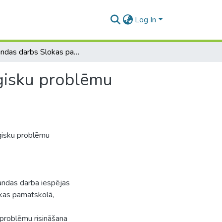
Log In
Komandas darbs Slokas pamatskolā sociālpedagoģisku problēmu risināšanā
ģisku problēmu
ģisku problēmu
mandas darba iespējas
okas pamatskolā,
 problēmu risināšana