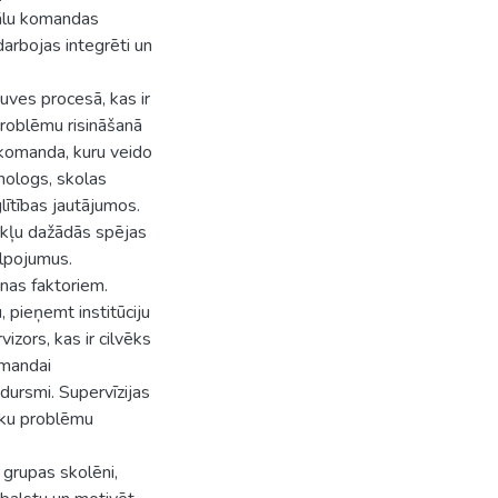
onālu komandas
darbojas integrēti un
uves procesā, kas ir
problēmu risināšanā
r komanda, kuru veido
ihologs, skolas
lītības jautājumos.
kļu dažādās spējas
alpojumus.
nas faktoriem.
, pieņemt institūciju
zors, kas ir cilvēks
omandai
dursmi. Supervīzijas
sku problēmu
grupas skolēni,