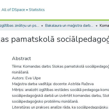
All of DSpace
Statistics
A -- Izglītības zinātņu un psiholoģijas fakultāte / Faculty of Education Sciences and Psychology
Bakalaura un maģistra darbi (PPMF) / Bachelor's and Master's theses
as pamatskolā sociālpedago
Abstract
Tēma: Komandas darbs Slokas pamatskolā sociālpedago
risināšanā.
Autors: Eva Ulpe
Maģistra darba vadītāja: docente Astrīda Raževa
Mērķis: analizēt izglītības iestādes sociālā pedagoga ko
sociālpedagoģiskā darbā un izvērtēt komandas darbu, Sl
sociālpedagoģisko problēmu risināšanā.
Literatūras un prakses analīze rāda, ka sociālpedagoģisku