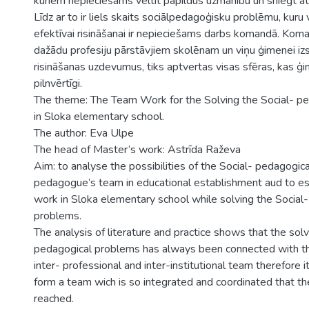
kuriem nepieciešams veltīt papildus uzmanību un sniegt at
Līdz ar to ir liels skaits sociālpedagoģisku problēmu, kuru
efektīvai risināšanai ir nepieciešams darbs komandā. Kom
dažādu profesiju pārstāvjiem skolēnam un viņu ģimenei iz
risināšanas uzdevumus, tiks aptvertas visas sfēras, kas ģ
pilnvērtīgi.
The theme: The Team Work for the Solving the Social- p
in Sloka elementary school.
The author: Eva Ulpe
The head of Master’s work: Astrīda Raževa
Aim: to analyse the possibilities of the Social- pedagogica
pedagogue’s team in educational establishment aud to e
work in Sloka elementary school while solving the Social
problems.
The analysis of literature and practice shows that the solv
pedagogical problems has always been connected with th
inter- professional and inter-institutional team therefore i
form a team wich is so integrated and coordinated that th
reached.