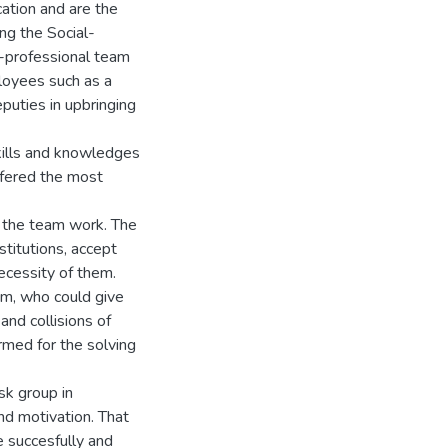
ation and are the
ng the Social-
r-professional team
loyees such as a
puties in upbringing
kills and knowledges
ffered the most
o the team work. The
stitutions, accept
ecessity of them.
am, who could give
nd collisions of
rmed for the solving
sk group in
nd motivation. That
e succesfully and