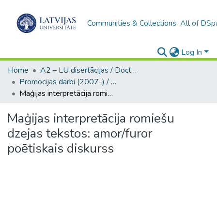
Communities & Collections
All of DSp
Log In
Home
A2 – LU disertācijas / Doctoral theses UL
Promocijas darbi (2007-) / Theses PhD
Maģijas interpretācija romiešu dzejas tekstos: amor/furor poētiskais diskurss
Maģijas interpretācija romiešu
dzejas tekstos: amor/furor
poētiskais diskurss