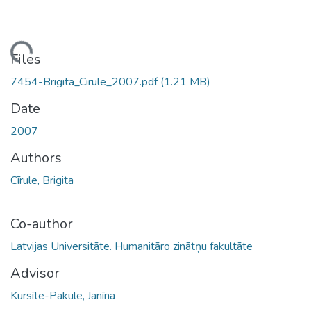
Loading...
Files
7454-Brigita_Cirule_2007.pdf
(1.21 MB)
Date
2007
Authors
Cīrule, Brigita
Co-author
Latvijas Universitāte. Humanitāro zinātņu fakultāte
Advisor
Kursīte-Pakule, Janīna