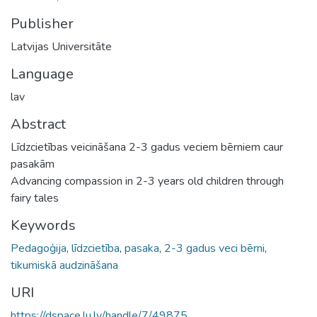
Publisher
Latvijas Universitāte
Language
lav
Abstract
Līdzcietības veicināšana 2-3 gadus veciem bērniem caur
pasakām
Advancing compassion in 2-3 years old children through
fairy tales
Keywords
Pedagoģija
,
līdzcietība
,
pasaka
,
2-3 gadus veci bērni
,
tikumiskā audzināšana
URI
https://dspace.lu.lv/handle/7/49875