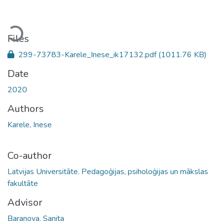
oading...
Files
299-73783-Karele_Inese_ik17132.pdf
(1011.76 KB)
Date
2020
Authors
Karele, Inese
Co-author
Latvijas Universitāte. Pedagoģijas, psiholoģijas un mākslas
fakultāte
Advisor
Baranova, Sanita