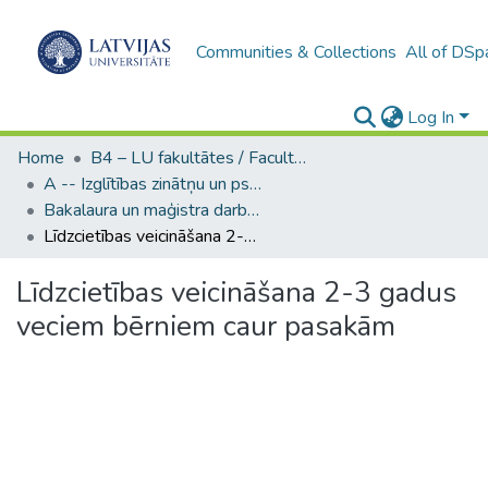
Communities & Collections
All of DSp
Log In
Home
B4 – LU fakultātes / Faculties of the UL
A -- Izglītības zinātņu un psiholoģijas fakultāte / Faculty of Education Sciences and Psychology
Bakalaura un maģistra darbi (PPMF) / Bachelor's and Master's theses
Līdzcietības veicināšana 2-3 gadus veciem bērniem caur pasakām
Līdzcietības veicināšana 2-3 gadus
veciem bērniem caur pasakām