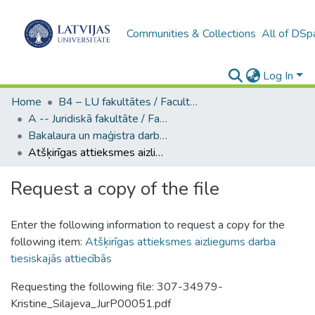
Communities & Collections
All of DSp
Log In
Home
B4 – LU fakultātes / Faculties of the UL
A -- Juridiskā fakultāte / Faculty of Law
Bakalaura un maģistra darbi (JF) / Bachelor's and Master's theses
Atšķirīgas attieksmes aizliegums darba tiesiskajās attiecībās
Request a copy of the file
Enter the following information to request a copy for the
following item:
Atšķirīgas attieksmes aizliegums darba
tiesiskajās attiecībās
Requesting the following file: 307-34979-
Kristine_Silajeva_JurP00051.pdf