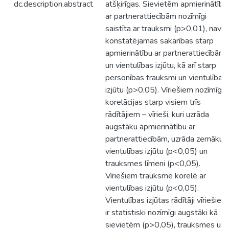
dc.description.abstract
atšķirīgas. Sievietēm apmierinātība
ar partnerattiecībām nozīmīgi
saistīta ar trauksmi (p>0,01), nav
konstatējamas sakarības starp
apmierinātību ar partnerattiecībām
un vientulības izjūtu, kā arī starp
personības trauksmi un vientulības
izjūtu (p>0,05). Vīriešiem nozīmīga
korelācijas starp visiem trīs
rādītājiem – vīrieši, kuri uzrāda
augstāku apmierinātību ar
partnerattiecībām, uzrāda zemāku
vientulības izjūtu (p<0,05) un
trauksmes līmeni (p<0,05).
Vīriešiem trauksme korelē ar
vientulības izjūtu (p<0,05).
Vientulības izjūtas rādītāji vīriešiem
ir statistiski nozīmīgi augstāki kā
sievietēm (p>0,05), trauksmes un