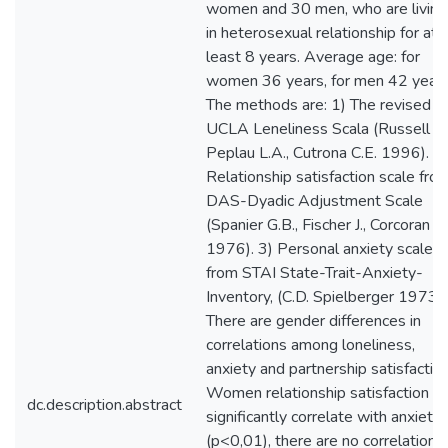
women and 30 men, who are living
in heterosexual relationship for at
least 8 years. Average age: for
women 36 years, for men 42 years
The methods are: 1) The revised
UCLA Leneliness Scala (Russell D.
Peplau L.A., Cutrona C.E. 1996). 2)
Relationship satisfaction scale fro
DAS-Dyadic Adjustment Scale
(Spanier G.B., Fischer J., Corcoran K.
1976). 3) Personal anxiety scale
from STAI State-Trait-Anxiety-
Inventory, (C.D. Spielberger 1973).
There are gender differences in
correlations among loneliness,
anxiety and partnership satisfactio
Women relationship satisfaction
dc.description.abstract
significantly correlate with anxiety
(p<0,01), there are no correlations