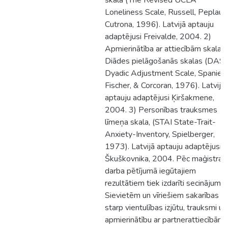
skala (The Revised UCLA
Loneliness Scale, Russell, Peplau,
Cutrona, 1996). Latvijā aptauju
adaptējusi Freivalde, 2004. 2)
Apmierinātība ar attiecībām skala 
Diādes pielāgošanās skalas (DAS-
Dyadic Adjustment Scale, Spanier,
Fischer, & Corcoran, 1976). Latvijā
aptauju adaptējusi Ķiršakmene,
2004. 3) Personības trauksmes
līmeņa skala, (STAI State-Trait-
Anxiety-Inventory, Spielberger,
1973). Latvijā aptauju adaptējusi
Škuškovnika, 2004. Pēc maģistra
darba pētījumā iegūtajiem
rezultātiem tiek izdarīti secinājumi:
Sievietēm un vīriešiem sakarības
starp vientulības izjūtu, trauksmi un
apmierinātību ar partnerattiecībām i