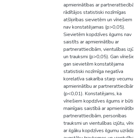
apmierinātības ar partnerattiecībā
rādītājos statistiski nozīmīgas
atšķirības sievietēm un vīriešiem
nav konstatējamas (p>0,05).
Sievietēm kopdzīves ilgums nav
saistīts ar apmierinātību ar
partnerattiecībām, vientulības izjūt
un trauksmi (p>0,05). Gan vīriešiem
gan sievietēm konstatējama
statistiski nozīmīga negatīva
korelatīva sakarība starp vecumu u
apmierinātību ar partnerattiecībām
(p<0,01). Konstatējams, ka
vīriešiem kopdzīves ilgums ir būtis
mainīgais saistībā ar apmierinātību 
partnerattiecībām, personības
trauksmi un vientulības izjūtu, vīrieš
ar ilgāku kopdzīves ilgumu uzrāda