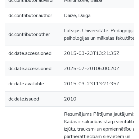
dc.contributor.advisor
Martinsone, Baiba
dc.contributor.author
Daize, Daiga
Latvijas Universitāte. Pedagoģijas,
dc.contributor.other
psiholoģijas un mākslas fakultāte
dc.date.accessioned
2015-03-23T13:21:35Z
dc.date.accessioned
2025-07-20T06:00:20Z
dc.date.available
2015-03-23T13:21:35Z
dc.date.issued
2010
Rezumējums Pētījuma jautājumi: 1
Kādas ir sakarības starp vientulības
izjūtu, trauksmi un apmierinātību ar
partnerattiecībām sievietēm un