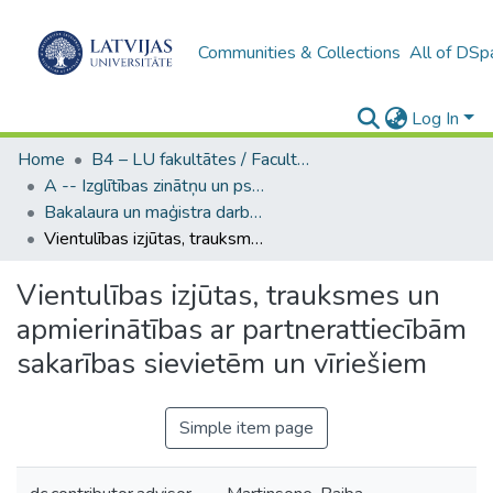
Communities & Collections
All of DSp
Log In
Home
B4 – LU fakultātes / Faculties of the UL
A -- Izglītības zinātņu un psiholoģijas fakultāte / Faculty of Education Sciences and Psychology
Bakalaura un maģistra darbi (PPMF) / Bachelor's and Master's theses
Vientulības izjūtas, trauksmes un apmierinātības ar partnerattiecībām sakarības sievietēm un vīriešiem
Vientulības izjūtas, trauksmes un
apmierinātības ar partnerattiecībām
sakarības sievietēm un vīriešiem
Simple item page