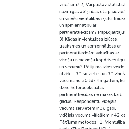
vīriešiem? 2) Vai pastāv statistiski
nozīmīgas atšķirības starp sieviešu
un vīriešu vientulības izjūtu, trauksm
un apmierinātību ar
partnerattiecībām? Papildjautājums
3) Kādas ir vientulības izjūtas,
trauksmes un apmierinātības ar
partnerattiecībām sakarības ar
vīriešu un sieviešu kopdzīves ilgum
un vecumu? Pētījuma izlasi veido 
cilvēki - 30 sievietes un 30 vīrieši
vecumā no 30 līdz 45 gadiem, kuri
dzīvo heteroseksuālās
partnerattiecībās ne mazāk kā 8
gadus. Respondentu vidējais
vecums sievietēm ir 36 gadi,
vidējais vecums vīriešiem ir 42 gadi
Pētījuma metodes : 1) Vientulības