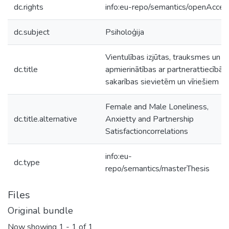
dc.rights
info:eu-repo/semantics/openAcces
dc.subject
Psiholoģija
Vientulības izjūtas, trauksmes un
dc.title
apmierinātības ar partnerattiecībā
sakarības sievietēm un vīriešiem
Female and Male Loneliness,
dc.title.alternative
Anxietty and Partnership
Satisfactioncorrelations
info:eu-
dc.type
repo/semantics/masterThesis
Files
Original bundle
Now showing
1 - 1 of 1