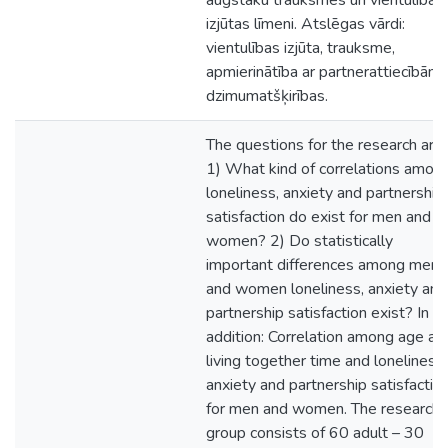
augstāku trauksmes un vientulības
izjūtas līmeni. Atslēgas vārdi:
vientulības izjūta, trauksme,
apmierinātība ar partnerattiecībām,
dzimumatšķirības.
The questions for the research are:
1) What kind of correlations amon
loneliness, anxiety and partnership
satisfaction do exist for men and
women? 2) Do statistically
important differences among men
and women loneliness, anxiety and
partnership satisfaction exist? In
addition: Correlation among age an
living together time and loneliness,
anxiety and partnership satisfactio
for men and women. The research
group consists of 60 adult – 30