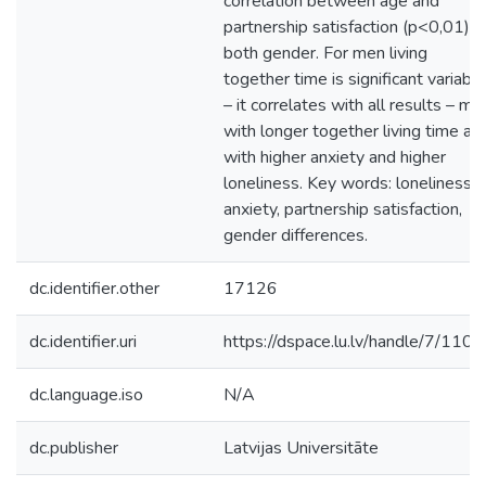
correlation between age and
partnership satisfaction (p<0,01) f
both gender. For men living
together time is significant variable
– it correlates with all results – me
with longer together living time ar
with higher anxiety and higher
loneliness. Key words: loneliness,
anxiety, partnership satisfaction,
gender differences.
dc.identifier.other
17126
dc.identifier.uri
https://dspace.lu.lv/handle/7/110
dc.language.iso
N/A
dc.publisher
Latvijas Universitāte