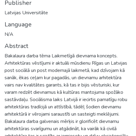
Publisher
Latvijas Universitāte
Language
N/A
Abstract
Bakalaura darba tēma Laikmetīgā dievnama koncepts.
Arhitektūras vēstījumi ir aktuāli mūsdienu Rīgas un Latvijas
post sociālā un post modernajā laikmetā, kad dzīvojam kā
sanāk, ēkas ceļam kur pagadās, un dievnamu arhitektūra
vairs nav kvalitātes garants, kā tas ir bijis vēsturiski, kur
varam redzēt dievnamus kā kultūras mantojuma spožāko
sastāvdaļu. Sociālisma laiks Latvijā ir iecirtis pamatīgu robu
arhitektūras tradīcijā un attīstībā, tādēļ šodien dievnamu
arhitektūrā ir vērojami saraustīti un sasteigti meklējumi.
Bakalaura darba galvenais mērķis ir glorificēt dievnamu
arhitektūras svarīgumu un atgādināt, ka vairāk kā civilā
arhitektūra tas ir saistīts ar iemiesotu un dzīvu eksistenciālu