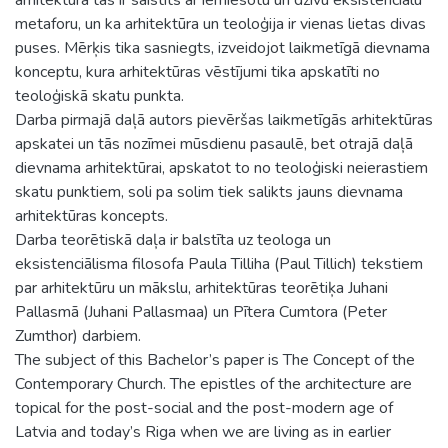
metaforu, un ka arhitektūra un teoloģija ir vienas lietas divas
puses. Mērķis tika sasniegts, izveidojot laikmetīgā dievnama
konceptu, kura arhitektūras vēstījumi tika apskatīti no
teoloģiskā skatu punkta.
Darba pirmajā daļā autors pievēršas laikmetīgās arhitektūras
apskatei un tās nozīmei mūsdienu pasaulē, bet otrajā daļā
dievnama arhitektūrai, apskatot to no teoloģiski neierastiem
skatu punktiem, soli pa solim tiek salikts jauns dievnama
arhitektūras koncepts.
Darba teorētiskā daļa ir balstīta uz teologa un
eksistenciālisma filosofa Paula Tilliha (Paul Tillich) tekstiem
par arhitektūru un mākslu, arhitektūras teorētiķa Juhani
Pallasmā (Juhani Pallasmaa) un Pītera Cumtora (Peter
Zumthor) darbiem.
The subject of this Bachelor’s paper is The Concept of the
Contemporary Church. The epistles of the architecture are
topical for the post-social and the post-modern age of
Latvia and today’s Riga when we are living as in earlier