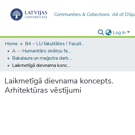
Communities & Collections
All of DSp
Log In
Home
B4 – LU fakultātes / Faculties of the UL
A -- Humanitāro zinātņu fakultāte / Faculty of Humanities
Bakalaura un maģistra darbi (HZF) / Bachelor's and Master's theses
Laikmetīgā dievnama koncepts. Arhitektūras vēstījumi
Laikmetīgā dievnama koncepts.
Arhitektūras vēstījumi