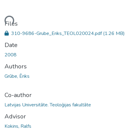
ding...
Files
310-9686-Grube_Eriks_TEOL020024.pdf
(1.26 MB)
Date
2008
Authors
Grūbe, Ēriks
Co-author
Latvijas Universitāte. Teoloģijas fakultāte
Advisor
Kokins, Ralfs