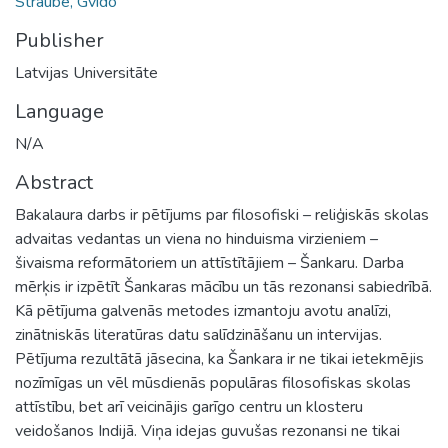
Straube, Gvido
Publisher
Latvijas Universitāte
Language
N/A
Abstract
Bakalaura darbs ir pētījums par filosofiski – reliģiskās skolas
advaitas vedantas un viena no hinduisma virzieniem –
šivaisma reformātoriem un attīstītājiem – Šankaru. Darba
mērķis ir izpētīt Šankaras mācību un tās rezonansi sabiedrībā.
Kā pētījuma galvenās metodes izmantoju avotu analīzi,
zinātniskās literatūras datu salīdzināšanu un intervijas.
Pētījuma rezultātā jāsecina, ka Šankara ir ne tikai ietekmējis
nozīmīgas un vēl mūsdienās populāras filosofiskas skolas
attīstību, bet arī veicinājis garīgo centru un klosteru
veidošanos Indijā. Viņa idejas guvušas rezonansi ne tikai