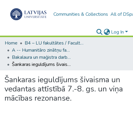
Communities & Collections
All of DSp
Log In
Home
B4 – LU fakultātes / Faculties of the UL
A -- Humanitāro zinātņu fakultāte / Faculty of Humanities
Bakalaura un maģistra darbi (HZF) / Bachelor's and Master's theses
Šankaras ieguldījums šivaisma un vedantas attīstībā 7.-8. gs. un viņa mācības rezonanse.
Šankaras ieguldījums šivaisma un
vedantas attīstībā 7.-8. gs. un viņa
mācības rezonanse.