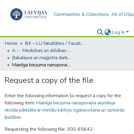
Communities & Collections
All of DSp
Log In
Home
B4 – LU fakultātes / Faculties of the UL
A -- Medicīnas un dzīvības zinātņu fakultāte / Faculty of Medicine and Life Sciences
Bakalaura un maģistra darbi (MDZF) / Bachelor's and Master's theses
Mainīga biezuma nanoporaina alumīnija oksīda pārklāta ar metālu kārtiņu izgatavošana un optiskās īpašības
Request a copy of the file
Enter the following information to request a copy for the
following item:
Mainīga biezuma nanoporaina alumīnija
oksīda pārklāta ar metālu kārtiņu izgatavošana un optiskās
īpašības
Requesting the following file: 300-65642-