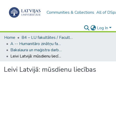
Communities & Collections
All of DSp
Log In
Home
B4 – LU fakultātes / Faculties of the UL
A -- Humanitāro zinātņu fakultāte / Faculty of Humanities
Bakalaura un maģistra darbi (HZF) / Bachelor's and Master's theses
Leivi Latvijā: mūsdienu liecības
Leivi Latvijā: mūsdienu liecības