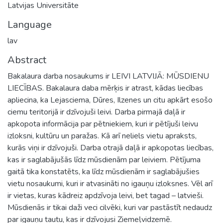
Latvijas Universitāte
Language
lav
Abstract
Bakalaura darba nosaukums ir LEIVI LATVIJĀ: MŪSDIENU
LIECĪBAS. Bakalaura daba mērķis ir atrast, kādas liecības
apliecina, ka Lejasciema, Dūres, Ilzenes un citu apkārt esošo
ciemu teritorijā ir dzīvojuši leivi. Darba pirmajā daļā ir
apkopota informācija par pētniekiem, kuri ir pētījuši leivu
izloksni, kultūru un paražas. Kā arī neliels vietu apraksts,
kurās viņi ir dzīvojuši. Darba otrajā daļā ir apkopotas liecības,
kas ir saglabājušās līdz mūsdienām par leiviem. Pētījuma
gaitā tika konstatēts, ka līdz mūsdienām ir saglabājušies
vietu nosaukumi, kuri ir atvasināti no igauņu izloksnes. Vēl arī
ir vietas, kuras kādreiz apdzīvoja leivi, bet tagad – latvieši.
Mūsdienās ir tikai daži veci cilvēki, kuri var pastāstīt nedaudz
par igauņu tautu, kas ir dzīvojusi Ziemeļvidzemē.