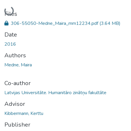
Loading...
Files
306-55050-Medne_Maira_mm12234.pdf
(3.64 MB)
Date
2016
Authors
Medne, Maira
Co-author
Latvijas Universitāte. Humanitāro zinātņu fakultāte
Advisor
Kibbermann, Kerttu
Publisher