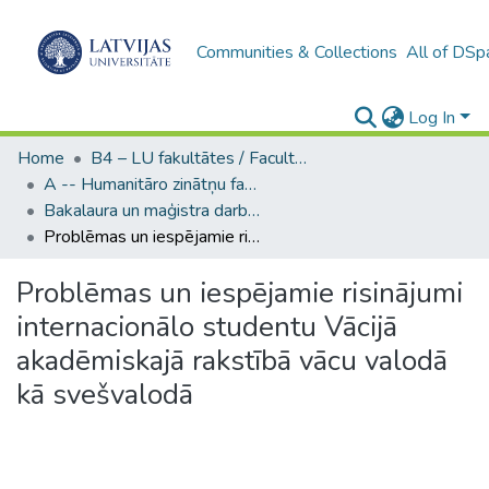
Communities & Collections
All of DSp
Log In
Home
B4 – LU fakultātes / Faculties of the UL
A -- Humanitāro zinātņu fakultāte / Faculty of Humanities
Bakalaura un maģistra darbi (HZF) / Bachelor's and Master's theses
Problēmas un iespējamie risinājumi internacionālo studentu Vācijā akadēmiskajā rakstībā vācu valodā kā svešvalodā
Problēmas un iespējamie risinājumi
internacionālo studentu Vācijā
akadēmiskajā rakstībā vācu valodā
kā svešvalodā