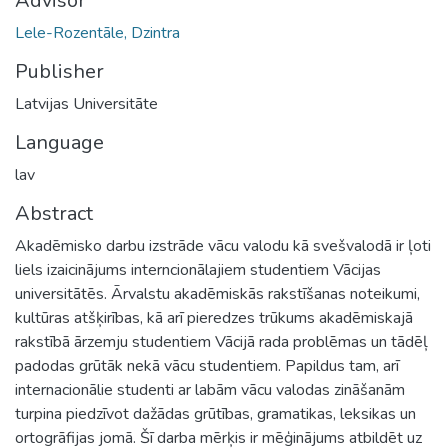
Advisor
Lele-Rozentāle, Dzintra
Publisher
Latvijas Universitāte
Language
lav
Abstract
Akadēmisko darbu izstrāde vācu valodu kā svešvalodā ir ļoti
liels izaicinājums interncionālajiem studentiem Vācijas
universitātēs. Ārvalstu akadēmiskās rakstīšanas noteikumi,
kultūras atšķirības, kā arī pieredzes trūkums akadēmiskajā
rakstībā ārzemju studentiem Vācijā rada problēmas un tādēļ
padodas grūtāk nekā vācu studentiem. Papildus tam, arī
internacionālie studenti ar labām vācu valodas zināšanām
turpina piedzīvot dažādas grūtības, gramatikas, leksikas un
ortogrāfijas jomā. Šī darba mērķis ir mēģinājums atbildēt uz