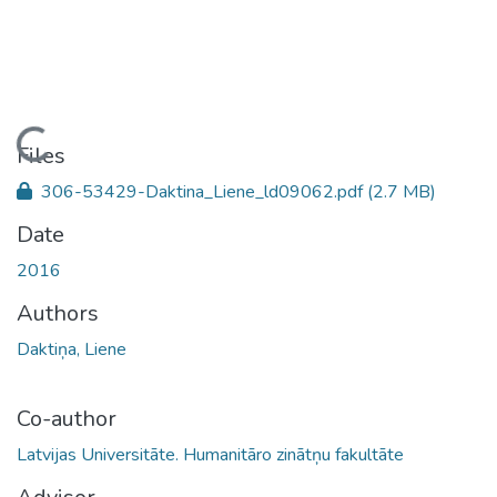
Loading...
Files
306-53429-Daktina_Liene_ld09062.pdf
(2.7 MB)
Date
2016
Authors
Daktiņa, Liene
Co-author
Latvijas Universitāte. Humanitāro zinātņu fakultāte