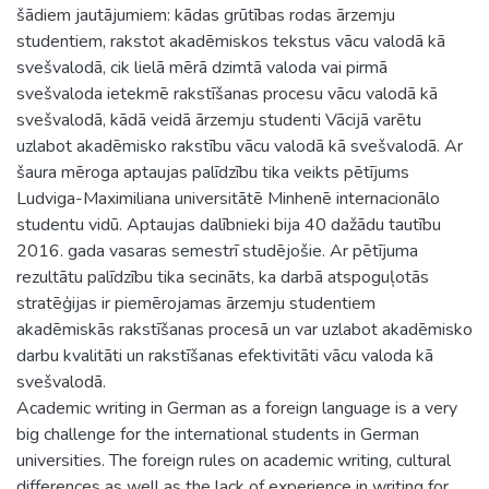
šādiem jautājumiem: kādas grūtības rodas ārzemju
studentiem, rakstot akadēmiskos tekstus vācu valodā kā
svešvalodā, cik lielā mērā dzimtā valoda vai pirmā
svešvaloda ietekmē rakstīšanas procesu vācu valodā kā
svešvalodā, kādā veidā ārzemju studenti Vācijā varētu
uzlabot akadēmisko rakstību vācu valodā kā svešvalodā. Ar
šaura mēroga aptaujas palīdzību tika veikts pētījums
Ludviga-Maximiliana universitātē Minhenē internacionālo
studentu vidū. Aptaujas dalībnieki bija 40 dažādu tautību
2016. gada vasaras semestrī studējošie. Ar pētījuma
rezultātu palīdzību tika secināts, ka darbā atspoguļotās
stratēģijas ir piemērojamas ārzemju studentiem
akadēmiskās rakstīšanas procesā un var uzlabot akadēmisko
darbu kvalitāti un rakstīšanas efektivitāti vācu valoda kā
svešvalodā.
Academic writing in German as a foreign language is a very
big challenge for the international students in German
universities. The foreign rules on academic writing, cultural
differences as well as the lack of experience in writing for