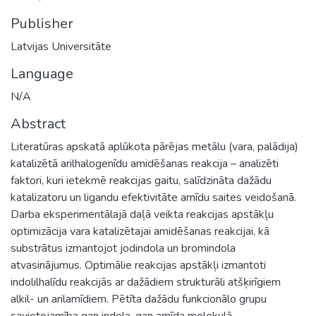
Publisher
Latvijas Universitāte
Language
N/A
Abstract
Literatūras apskatā aplūkota pārējas metālu (vara, palādija)
katalizētā arilhalogenīdu amidēšanas reakcija – analizēti
faktori, kuri ietekmē reakcijas gaitu, salīdzināta dažādu
katalizatoru un ligandu efektivitāte amīdu saites veidošanā.
Darba eksperimentālajā daļā veikta reakcijas apstākļu
optimizācija vara katalizētajai amidēšanas reakcijai, kā
substrātus izmantojot jodindola un bromindola
atvasinājumus. Optimālie reakcijas apstākļi izmantoti
indolilhalīdu reakcijās ar dažādiem strukturāli atšķirīgiem
alkil- un arilamīdiem. Pētīta dažādu funkcionālo grupu
savietojamība gan indola, gan amīda molekulā.