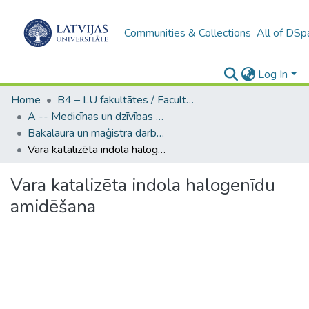
Communities & Collections
All of DSp
Log In
Home
B4 – LU fakultātes / Faculties of the UL
A -- Medicīnas un dzīvības zinātņu fakultāte / Faculty of Medicine and Life Sciences
Bakalaura un maģistra darbi (MDZF) / Bachelor's and Master's theses
Vara katalizēta indola halogenīdu amidēšana
Vara katalizēta indola halogenīdu
amidēšana