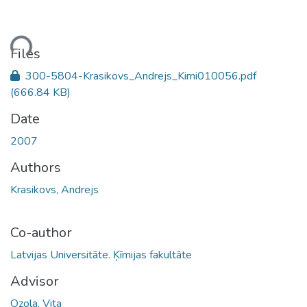
ding...
Files
300-5804-Krasikovs_Andrejs_Kimi010056.pdf
(666.84 KB)
Date
2007
Authors
Krasikovs, Andrejs
Co-author
Latvijas Universitāte. Ķīmijas fakultāte
Advisor
Ozola, Vita