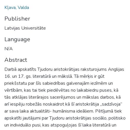
Kļava, Valda
Publisher
Latvijas Universitāte
Language
N/A
Abstract
Darbā apskatīts Tjudoru aristokrātijas raksturojums Anglijas
16. un 17. gs. literatūrā un mākslā. Tā mērķis ir gūt
priekšstatu par šīs sabiedrības galvenajām iezīmēm un
vērtībām, kas tai tiek piedēvētas no laikabiedru puses, kā
tās atklājas literārajos sacerējumos un mākslas darbos, kā
arī iespēju robežās noskaidrot kā šī aristokrātija „sadzīvoja”
ar sava laika aktualitāti- humānisma ideāliem. Pētījumā tiek
apskatīti jautājumi par Tjudoru aristokrātijas sociālo, politisko
un individuālo pusi, kas atspoguļojas šī laika literatūrā un