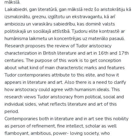
mākslā.
Laikabiedri, gan literatūrā, gan mākslā redz šo aristokrātiju kā
izsmalcinātu, greznu, izglītotu un ekstravagantu, kā arī
ambiciozu un varaskāru sabiedrību, kas dominē valsts
politiskajā un sociālajā attīstībā. Tjudoru elite kontrastē ar
humānisma laikmetu un koncentrējas uz materiālo pasauli.
Research proposes the review of Tudor aristocracy
characterization in British literature and art in 16th and 17th
centuries. The purpose of this work is to get conception
about what kind of main characteristic marks and features
Tudor contemporaries attribute to this elite, and how it
appears in literature and art. Also there is a need to clarify
how aristocracy could agree with humanism ideals. This
research views Tudor aristocracy from political, social and
individual sides, what reflects literature and art of this
period.
Contemporaries both in literature and in art see this nobility
as person of refinement, fine intellect, scholar as well
flamboyant, ambitious, power- loving society, who