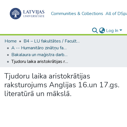
Communities & Collections
All of DSp
Log In
Home
B4 – LU fakultātes / Faculties of the UL
A -- Humanitāro zinātņu fakultāte / Faculty of Humanities
Bakalaura un maģistra darbi (HZF) / Bachelor's and Master's theses
Tjudoru laika aristokrātijas raksturojums Anglijas 16.un 17.gs. literatūrā un mākslā.
Tjudoru laika aristokrātijas
raksturojums Anglijas 16.un 17.gs.
literatūrā un mākslā.