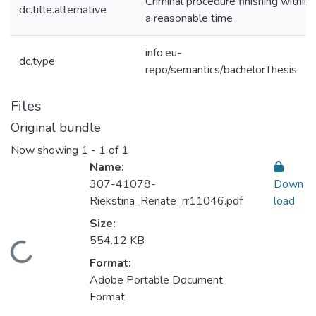
Criminal procedure finishing within
dc.title.alternative
a reasonable time
info:eu-
dc.type
repo/semantics/bachelorThesis
Files
Original bundle
Now showing
1 - 1 of 1
Name:
307-41078-
Down
Riekstina_Renate_rr11046.pdf
load
Size:
554.12 KB
Loading...
Format:
Adobe Portable Document
Format