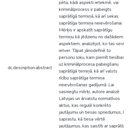
pēta, kādi aspekti ietekmē, vai
kriminālprocess ir pabeigts
saprātīgā termiņā, kā arī sekas
saprātīga termiņa neievērošanai.
Mērķis ir apskatīt saprātīgu
termiņu kā jēdzienu no dažādiem
aspektiem, analizējot, ko tas sevī
ietver. Tāpat jānodefinē to
personu loku, kam piemīt tiesības
uz kriminālprocesa pabeigšanu
dc.description.abstract
saprātīgā temiņā, kā arī valsts
rīcību saprātīga termiņa
neievērošanas gadījumā. Lai
sasniegtu mērķi, autore analizē
Latvijas un ārvalstu normatīvos
aktus, kas regulē konkrēto
jautājumu un tiesas spriedumus, lai
saprastu, kā tiesa vērtē
jautājumus, kas saistīti ar saprātīga