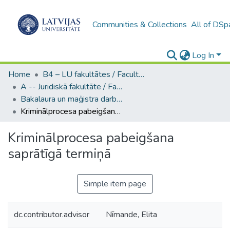
Communities & Collections
All of DSp
Log In
Home
B4 – LU fakultātes / Faculties of the UL
A -- Juridiskā fakultāte / Faculty of Law
Bakalaura un maģistra darbi (JF) / Bachelor's and Master's theses
Kriminālprocesa pabeigšana saprātīgā termiņā
Kriminālprocesa pabeigšana
saprātīgā termiņā
Simple item page
dc.contributor.advisor
Nīmande, Elita