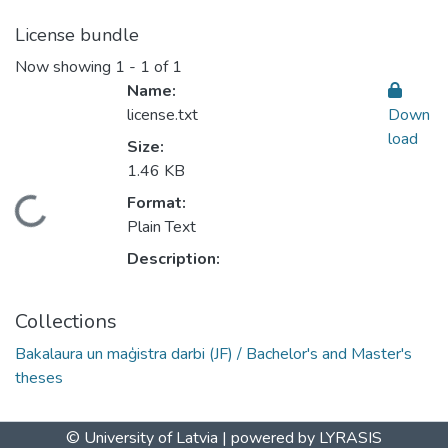
License bundle
Now showing
1 - 1 of 1
Name:
license.txt
Down
load
Size:
1.46 KB
Format:
Loading...
Plain Text
Description:
Collections
Bakalaura un maģistra darbi (JF) / Bachelor's and Master's
theses
© University of Latvia |
powered by LYRASIS