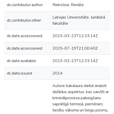
dc.contributor.author
Riekstiņa, Renāte
Latvijas Universitāte. Juridiskā
dc.contributor.other
fakultāte
dc.date.accessioned
2015-03-23T12:33:14Z
dc.date.accessioned
2025-07-19T21:00:40Z
dc.date.available
2015-03-23T12:33:14Z
dc.date.issued
2014
Autore bakalaura darbā analizē
dažādus aspektus, kas saistīti ar
kriminālprocesa pabeigšanu
saprātīgā termiņā, piemēram,
tiesību sākuma un beigu posmu,