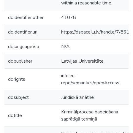
within a reasonable time.
dc.identifier.other
41078
dc.identifier.uri
https://dspace.lu.lv/handle/7/8615
dc.language.iso
N/A
dc.publisher
Latvijas Universitāte
info:eu-
dc.rights
repo/semantics/openAccess
dc.subject
Juridiskā zinātne
Kriminālprocesa pabeigšana
dc.title
saprātīgā termiņā