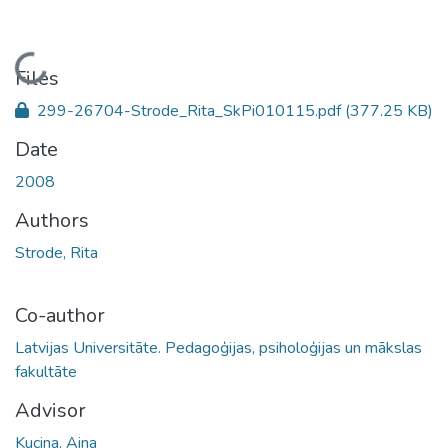
Loading...
Files
299-26704-Strode_Rita_SkPi010115.pdf
(377.25 KB)
Date
2008
Authors
Strode, Rita
Co-author
Latvijas Universitāte. Pedagoģijas, psiholoģijas un mākslas
fakultāte
Advisor
Kucina, Aina