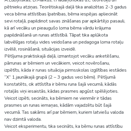
pētnieku atziņas. Teorētiskajā daļā tika analizētas 2-3 gadus
veca bērna attīstības īpatnības, bērna iespējas apliecināt
sevi rotaļā, papildinot savas zināšanas par apkārtējo pasauli,
kā arī vecāku un pieaugušo loma bērna vārdu krājuma
papildināšanā un runas attīstībā. Tāpat tika aplūkota
labvēlīgas rotaļu vides veidošana un pedagoga loma rotaļu
izvēlē, rosināšanā, situācijas izveidē.
Pētījuma praktiskajā daļā, izmantojot vecāku anketēšanu,
pārrunas ar bērniem un vecākiem, veicot novērošanu,
izpētīts, kāda ir runas situācija pirmsskolas izglītības iestādes
“X” 1.jaunākajā grupā (2 – 3 gadus veci bērni). Pētījumā
konstatēts, cik attīstīta ir bērnu runa šajā vecumā, kādās
rotaļās viņi iesaistās, kādas prasmes apgūst spēlējoties.
Veicot izpēti, secināts, ka bērniem ne vienmēr ir tādas
prasmes un runas iemaņas, kādām vajadzētu būt šajā
vecumā. Tas sakāms arī par bērniem, kuriem latviešu valoda
nav dzimtā valoda.
Veicot eksperimentu, tika secināts, ka bērnu runas attīstību