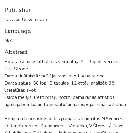
Publisher
Latvijas Universitāte
Language
N/A
Abstract
Rotaļa kā runas attīstības veicinātāja 2 – 3 gadu vecumā.
Rita Strode
Darba zinātniskā vadītāja: Mag. paed. Aina Kucina
Darba saturs: 56 lpp., 5 tabulas, 12 attēli, analizēti 38
literatūras avoti.
Darba mērķis: Pētīt rotaļu nozīmi bērna runas attīstībā
agrīnajā bērnībā un to izmantošanas iespējas runas attīstībā.
Pētījuma teorētiskās daļas pamatā izmantotas G.Svences,
D.Dzineteres un I.Stangaines, Ļ.Vigotska, V.Šterna, Ž.Piažē,
A.Lubļinskas, D.Markus, I.Hadaņonokas u.c. teorētiķu un