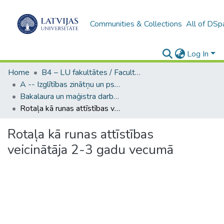
Communities & Collections
All of DSp
Log In
Home
B4 – LU fakultātes / Faculties of the UL
A -- Izglītības zinātņu un psiholoģijas fakultāte / Faculty of Education Sciences and Psychology
Bakalaura un maģistra darbi (PPMF) / Bachelor's and Master's theses
Rotaļa kā runas attīstības veicinātāja 2-3 gadu vecumā
Rotaļa kā runas attīstības
veicinātāja 2-3 gadu vecumā