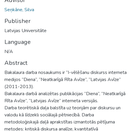
Advisor
Seņkāne, Silva
Publisher
Latvijas Universitāte
Language
N/A
Abstract
Bakalaura darba nosaukums ir ”I-vēlēšanu diskurss interneta
medijos ”Diena”, ”Neatkarīgā Rīta Avīze”, ”Latvijas Avīze”
(2011-2013).
Bakalaura darbā analizētas publikācijas ”Diena”, ”Neatkarīgā
Rīta Avīze”, ”Latvijas Avīze” interneta versijās.
Darba teorētiskā daļa balstīta uz teorijām par diskursu un
valodu kā līdzekli sociālajā pētniecībā. Darba
metodoloģiskajā daļā aprakstītas izmantotās pētījuma
metodes: kritiskā diskursa analīze, kvantitatīvā