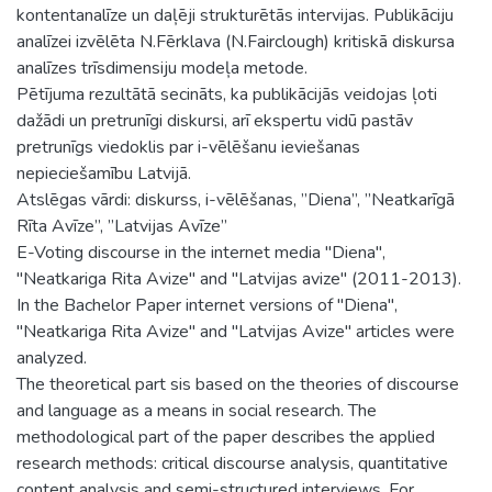
kontentanalīze un daļēji strukturētās intervijas. Publikāciju
analīzei izvēlēta N.Fērklava (N.Fairclough) kritiskā diskursa
analīzes trīsdimensiju modeļa metode.
Pētījuma rezultātā secināts, ka publikācijās veidojas ļoti
dažādi un pretrunīgi diskursi, arī ekspertu vidū pastāv
pretrunīgs viedoklis par i-vēlēšanu ieviešanas
nepieciešamību Latvijā.
Atslēgas vārdi: diskurss, i-vēlēšanas, ”Diena”, ”Neatkarīgā
Rīta Avīze”, ”Latvijas Avīze”
E-Voting discourse in the internet media "Diena",
"Neatkariga Rita Avize" and "Latvijas avize" (2011-2013).
In the Bachelor Paper internet versions of "Diena",
"Neatkariga Rita Avize" and "Latvijas Avize" articles were
analyzed.
The theoretical part sis based on the theories of discourse
and language as a means in social research. The
methodological part of the paper describes the applied
research methods: critical discourse analysis, quantitative
content analysis and semi-structured interviews. For