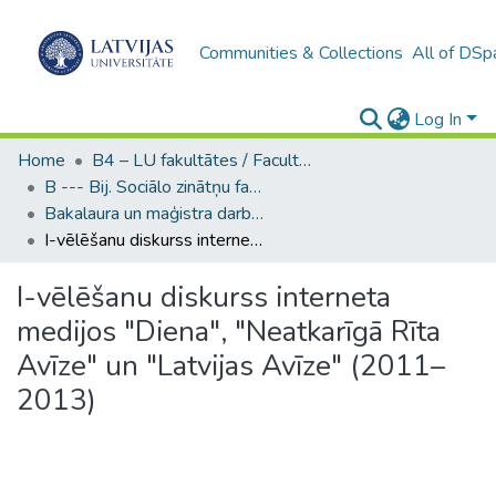
Communities & Collections
All of DSp
Log In
Home
B4 – LU fakultātes / Faculties of the UL
B --- Bij. Sociālo zinātņu fakultātes noslēguma darbi / Faculty of Social Sciences - Graduate works
Bakalaura un maģistra darbi (SZF) / Bachelor's and Master's theses
I-vēlēšanu diskurss interneta medijos "Diena", "Neatkarīgā Rīta Avīze" un "Latvijas Avīze" (2011–2013)
I-vēlēšanu diskurss interneta
medijos "Diena", "Neatkarīgā Rīta
Avīze" un "Latvijas Avīze" (2011–
2013)