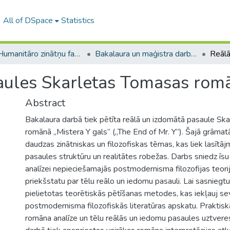
All of DSpace
Statistics
A -- Humanitāro zinātņu fakultāte / Faculty of Humanities
Bakalaura un maģistra darbi (HZF) / Bachelor's and Master's theses
saules Skarletas Tomasas romā
Abstract
Bakalaura darbā tiek pētīta reālā un izdomātā pasaule Sk
romānā ,,Mistera Y gals” (,,The End of Mr. Y”). Šajā grāmat
daudzas zinātniskas un filozofiskas tēmas, kas liek lasīt
pasaules struktūru un realitātes robežas. Darbs sniedz īs
analīzei nepieciešamajās postmodernisma filozofijas teori
priekšstatu par tēlu reālo un iedomu pasauli. Lai sasniegt
pielietotas teorētiskās pētīšanas metodes, kas iekļauj sev
postmodernisma filozofiskās literatūras apskatu. Praktis
romāna analīze un tēlu reālās un iedomu pasaules uztveres 