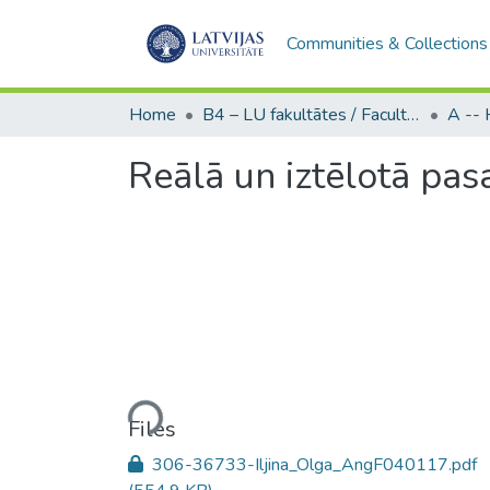
Communities & Collections
Home
B4 – LU fakultātes / Faculties of the UL
Reālā un iztēlotā pa
Loading...
Files
306-36733-Iljina_Olga_AngF040117.pdf