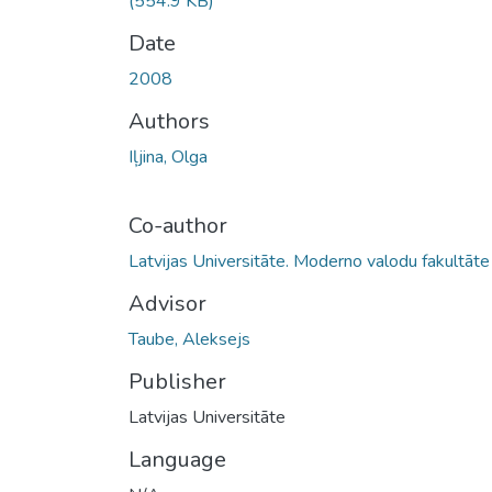
(554.9 KB)
Date
2008
Authors
Iļjina, Olga
Co-author
Latvijas Universitāte. Moderno valodu fakultāte
Advisor
Taube, Aleksejs
Publisher
Latvijas Universitāte
Language