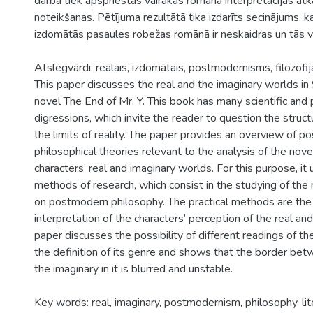
darbā tiek apspriestas vairākas romāna interpretācijas atk
noteikšanas. Pētījuma rezultātā tika izdarīts secinājums, k
izdomātās pasaules robežas romānā ir neskaidras un tās v
Atslēgvārdi: reālais, izdomātais, postmodernisms, filozofija,
This paper discusses the real and the imaginary worlds in
novel The End of Mr. Y. This book has many scientific and 
digressions, which invite the reader to question the struc
the limits of reality. The paper provides an overview of 
philosophical theories relevant to the analysis of the nove
characters’ real and imaginary worlds. For this purpose, it 
methods of research, which consist in the studying of the r
on postmodern philosophy. The practical methods are the 
interpretation of the characters’ perception of the real an
paper discusses the possibility of different readings of th
the definition of its genre and shows that the border bet
the imaginary in it is blurred and unstable.
Key words: real, imaginary, postmodernism, philosophy, lit