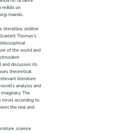
arībā no tā žanra
a reālās un
iegi mainās.
 literatūra, zinātne
 Scarlett Thomas’s
philosophical
ture of the world and
postmodern
l and discusses its
uses theoretical
elevant literature
novel’s analysis and
d imaginary. The
e novel according to
ween the real and
erature, science