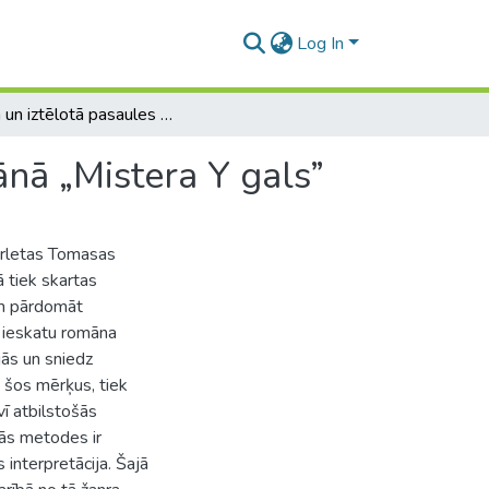
Log In
Reālā un iztēlotā pasaules Skarletas Tomasas romānā „Mistera Y gals”
nā „Mistera Y gals”
arletas Tomasas
ā tiek skartas
ājm pārdomāt
u ieskatu romāna
jās un sniedz
u šos mērķus, tiek
ī atbilstošās
kās metodes ir
interpretācija. Šajā